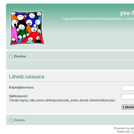
ysv-
Lapsimyönteistä ja ekohenkistä jutustelua vuodest
Etusivu
Lähetä salasana
Käyttäjätunnus:
Sähköposti:
Tämän täytyy olla sama sähköpostiosoite, jonka annoit rekisteröityessäsi.
Etusivu
Povered by
p
Käännös, Lu