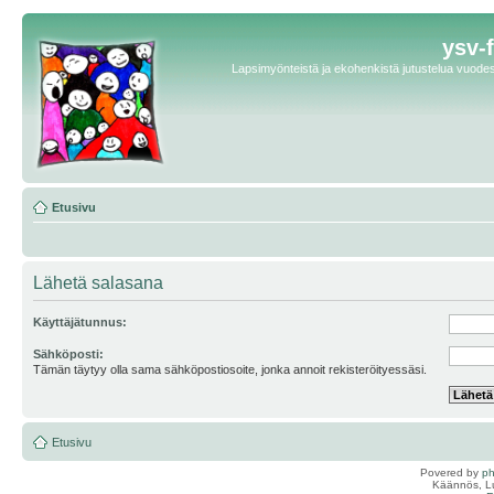
ysv-
Lapsimyönteistä ja ekohenkistä jutustelua vuodest
Etusivu
Lähetä salasana
Käyttäjätunnus:
Sähköposti:
Tämän täytyy olla sama sähköpostiosoite, jonka annoit rekisteröityessäsi.
Etusivu
Povered by
p
Käännös, Lu