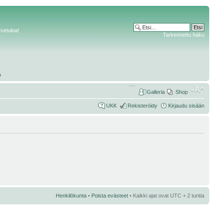
rvetuloa!
Tarkennettu haku
Galleria
Shop
UKK
Rekisteröidy
Kirjaudu sisään
Henkilökunta
•
Poista evästeet
• Kaikki ajat ovat UTC + 2 tuntia