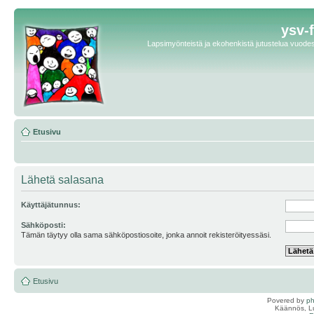
ysv-
Lapsimyönteistä ja ekohenkistä jutustelua vuodest
Etusivu
Lähetä salasana
Käyttäjätunnus:
Sähköposti:
Tämän täytyy olla sama sähköpostiosoite, jonka annoit rekisteröityessäsi.
Etusivu
Povered by
p
Käännös, Lu