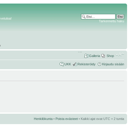
rvetuloa!
Tarkennettu haku
Galleria
Shop
UKK
Rekisteröidy
Kirjaudu sisään
Henkilökunta
•
Poista evästeet
• Kaikki ajat ovat UTC + 2 tuntia