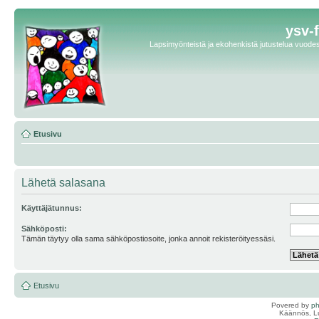
ysv-
Lapsimyönteistä ja ekohenkistä jutustelua vuodest
Etusivu
Lähetä salasana
Käyttäjätunnus:
Sähköposti:
Tämän täytyy olla sama sähköpostiosoite, jonka annoit rekisteröityessäsi.
Etusivu
Povered by
p
Käännös, Lu