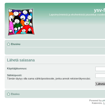
ysv-
Lapsimyönteistä ja ekohenkistä jutustelua vuodest
Etusivu
Lähetä salasana
Käyttäjätunnus:
Sähköposti:
Tämän täytyy olla sama sähköpostiosoite, jonka annoit rekisteröityessäsi.
Etusivu
Povered by
p
Käännös, Lu