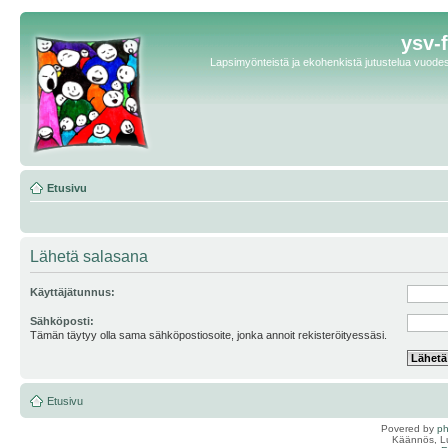
ysv-
Lapsimyönteistä ja ekohenkistä jutustelua vuodest
Etusivu
Lähetä salasana
Käyttäjätunnus:
Sähköposti:
Tämän täytyy olla sama sähköpostiosoite, jonka annoit rekisteröityessäsi.
Etusivu
Povered by
p
Käännös, Lu