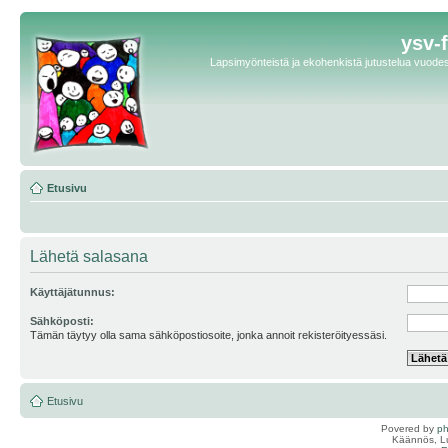
ysv-
Lapsimyönteistä ja ekohenkistä jutustelua vuodest
Etusivu
Lähetä salasana
Käyttäjätunnus:
Sähköposti:
Tämän täytyy olla sama sähköpostiosoite, jonka annoit rekisteröityessäsi.
Etusivu
Povered by
p
Käännös, Lu