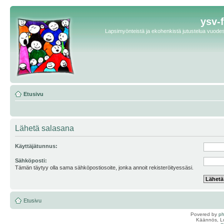
ysv-
Lapsimyönteistä ja ekohenkistä jutustelua vuodest
Etusivu
Lähetä salasana
Käyttäjätunnus:
Sähköposti:
Tämän täytyy olla sama sähköpostiosoite, jonka annoit rekisteröityessäsi.
Etusivu
Povered by
p
Käännös, Lu