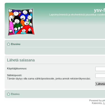
ysv-
Lapsimyönteistä ja ekohenkistä jutustelua vuodest
Etusivu
Lähetä salasana
Käyttäjätunnus:
Sähköposti:
Tämän täytyy olla sama sähköpostiosoite, jonka annoit rekisteröityessäsi.
Etusivu
Povered by
p
Käännös, Lu