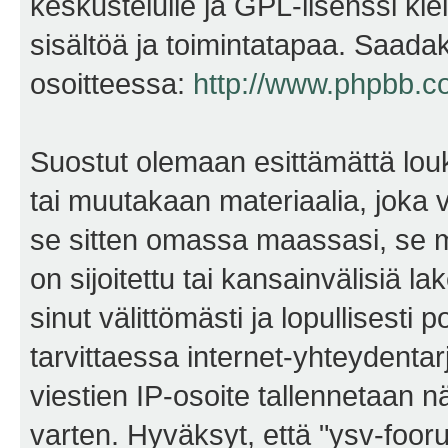
keskustelulle ja GPL-lisenssi kie
sisältöä ja toimintatapaa. Saadak
osoitteessa:
http://www.phpbb.c
Suostut olemaan esittämättä lou
tai muutakaan materiaalia, joka v
se sitten omassa maassasi, se m
on sijoitettu tai kansainvälisiä l
sinut välittömästi ja lopullisesti 
tarvittaessa internet-yhteydentar
viestien IP-osoite tallennetaan 
varten. Hyväksyt, että "ysv-foo