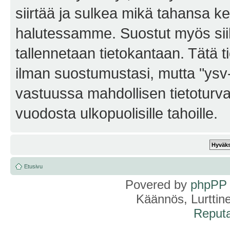
siirtää ja sulkea mikä tahansa kes
halutessamme. Suostut myös siihe
tallennetaan tietokantaan. Tätä t
ilman suostumustasi, mutta "ysv
vastuussa mahdollisen tietoturv
vuodosta ulkopuolisille tahoille.
Etusivu
Povered by
phpPP
Käännös, Lurttin
Reputa