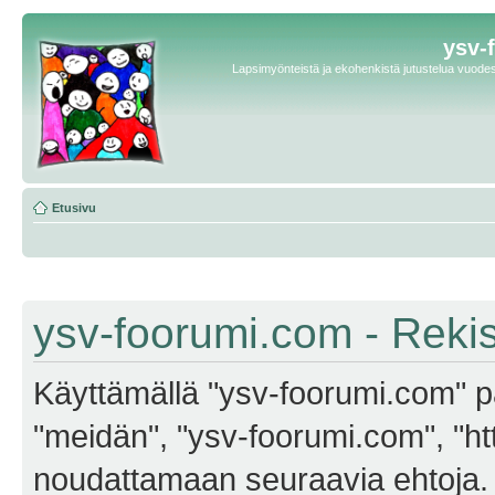
ysv-
Lapsimyönteistä ja ekohenkistä jutustelua vuodest
Etusivu
ysv-foorumi.com - Reki
Käyttämällä "ysv-foorumi.com" pa
"meidän", "ysv-foorumi.com", "ht
noudattamaan seuraavia ehtoja. M