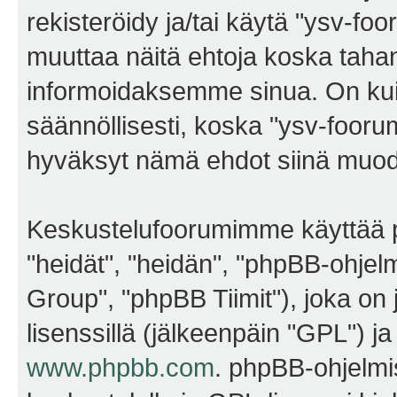
rekisteröidy ja/tai käytä "ysv-f
muuttaa näitä ehtoja koska ta
informoidaksemme sinua. On kui
säännöllisesti, koska "ysv-foorum
hyväksyt nämä ehdot siinä muodos
Keskustelufoorumimme käyttää p
"heidät", "heidän", "phpBB-ohje
Group", "phpBB Tiimit"), joka on j
lisenssillä (jälkeenpäin "GPL") j
www.phpbb.com
. phpBB-ohjelmis