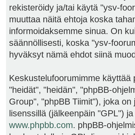
rekisteröidy ja/tai käytä "ysv-f
muuttaa näitä ehtoja koska ta
informoidaksemme sinua. On kui
säännöllisesti, koska "ysv-foorum
hyväksyt nämä ehdot siinä muodos
Keskustelufoorumimme käyttää p
"heidät", "heidän", "phpBB-ohje
Group", "phpBB Tiimit"), joka on j
lisenssillä (jälkeenpäin "GPL") j
www.phpbb.com
. phpBB-ohjelmis