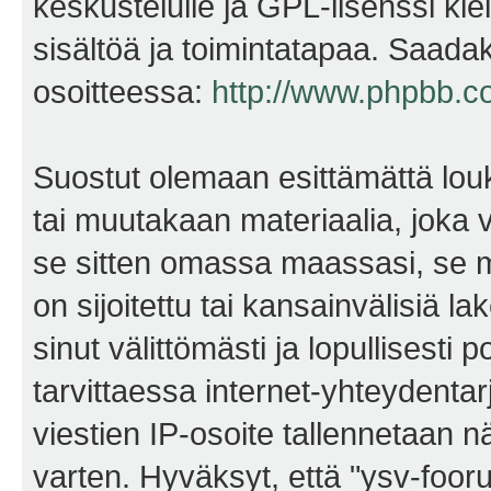
keskustelulle ja GPL-lisenssi kie
sisältöä ja toimintatapaa. Saadak
osoitteessa:
http://www.phpbb.c
Suostut olemaan esittämättä lou
tai muutakaan materiaalia, joka v
se sitten omassa maassasi, se m
on sijoitettu tai kansainvälisiä l
sinut välittömästi ja lopullisesti 
tarvittaessa internet-yhteydentar
viestien IP-osoite tallennetaan 
varten. Hyväksyt, että "ysv-foo