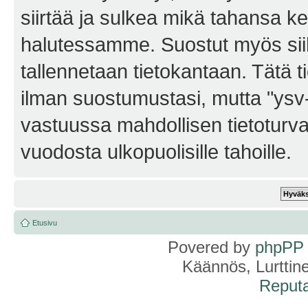
siirtää ja sulkea mikä tahansa kes
halutessamme. Suostut myös siihe
tallennetaan tietokantaan. Tätä t
ilman suostumustasi, mutta "ysv
vastuussa mahdollisen tietoturv
vuodosta ulkopuolisille tahoille.
Etusivu
Povered by
phpPP
Käännös, Lurttin
Reputa