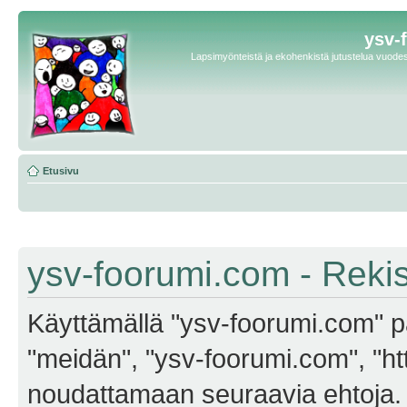
ysv-
Lapsimyönteistä ja ekohenkistä jutustelua vuodest
Etusivu
ysv-foorumi.com - Reki
Käyttämällä "ysv-foorumi.com" pa
"meidän", "ysv-foorumi.com", "ht
noudattamaan seuraavia ehtoja. M