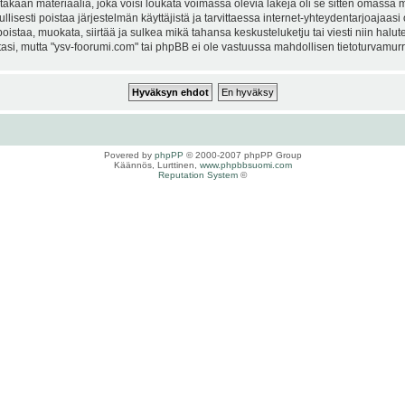
kaan materiaalia, joka voisi loukata voimassa olevia lakeja oli se sitten omassa ma
ullisesti poistaa järjestelmän käyttäjistä ja tarvittaessa internet-yhteydentarjoajaas
istaa, muokata, siirtää ja sulkea mikä tahansa keskusteluketju tai viesti niin halut
si, mutta "ysv-foorumi.com" tai phpBB ei ole vastuussa mahdollisen tietoturvamurro
Povered by
phpPP
© 2000-2007 phpPP Group
Käännös, Lurttinen,
www.phpbbsuomi.com
Reputation System
©