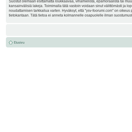
Suostut olemaan esittämättä loukkaavaa, vihamielistä, epämoraalista tai muuta
kansainvälisiä lakeja. Toimimalla tätä vastoin voidaan sinut välittömästi ja lop
noudattamisen tarkkailua varten. Hyväksyt, että "ysv-foorumi.com" on oikeus po
tietokantaan. Tätä tietoa ei anneta kolmannelle osapuolelle ilman suostumusta
Etusivu