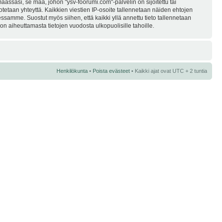
assasi, se maa, johon "ysv-foorumi.com"-palvelin on sijoitettu tai
i otetaan yhteyttä. Kaikkien viestien IP-osoite tallennetaan näiden ehtojen
essamme. Suostut myös siihen, että kaikki yllä annettu tieto tallennetaan
n aiheuttamasta tietojen vuodosta ulkopuolisille tahoille.
Henkilökunta
•
Poista evästeet
• Kaikki ajat ovat UTC + 2 tuntia