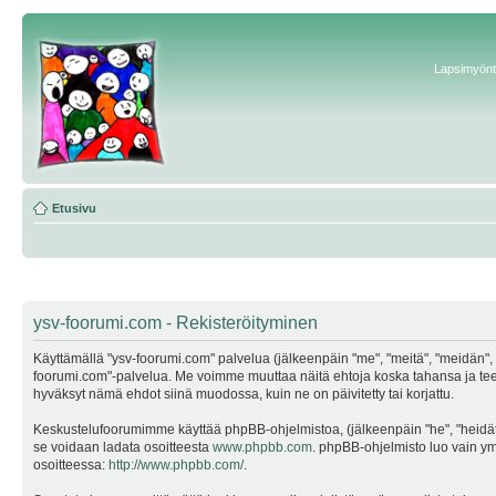
Lapsimyönte
Etusivu
ysv-foorumi.com - Rekisteröityminen
Käyttämällä "ysv-foorumi.com" palvelua (jälkeenpäin "me", "meitä", "meidän", "
foorumi.com"-palvelua. Me voimme muuttaa näitä ehtoja koska tahansa ja te
hyväksyt nämä ehdot siinä muodossa, kuin ne on päivitetty tai korjattu.
Keskustelufoorumimme käyttää phpBB-ohjelmistoa, (jälkeenpäin "he", "heidät"
se voidaan ladata osoitteesta
www.phpbb.com
. phpBB-ohjelmisto luo vain ymp
osoitteessa:
http://www.phpbb.com/
.