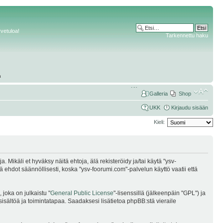
rvetuloa!
Tarkennettu haku
Galleria
Shop
UKK
Kirjaudu sisään
Kieli:
Mikäli et hyväksy näitä ehtoja, älä rekisteröidy ja/tai käytä "ysv-
dot säännöllisesti, koska "ysv-foorumi.com"-palvelun käyttö vaatii että
joka on julkaistu "
General Public License
"-lisenssillä (jälkeenpäin "GPL") ja
sisältöä ja toimintatapaa. Saadaksesi lisätietoa phpBB:stä vieraile