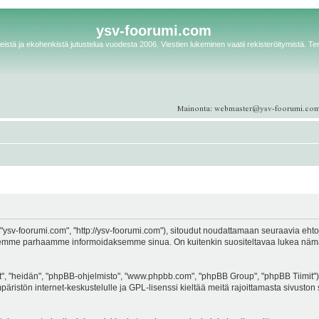
ysv-foorumi.com
istä ja ekohenkistä jutustelua vuodesta 2006. Viestien lukeminen vaatii rekisteröitymistä. Te
ysv-foorumi.com", "http://ysv-foorumi.com"), sitoudut noudattamaan seuraavia ehtoja. 
emme parhaamme informoidaksemme sinua. On kuitenkin suositeltavaa lukea nämä eh
, "heidän", "phpBB-ohjelmisto", "www.phpbb.com", "phpBB Group", "phpBB Tiimit"), 
äristön internet-keskustelulle ja GPL-lisenssi kieltää meitä rajoittamasta sivuston 