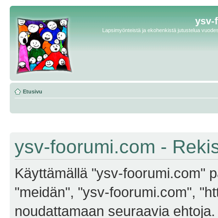
ysv-
Lapsimyönteistä ja ekohenkistä jutustelua vuodest
Etusivu
ysv-foorumi.com - Reki
Käyttämällä "ysv-foorumi.com" pa
"meidän", "ysv-foorumi.com", "ht
noudattamaan seuraavia ehtoja. M