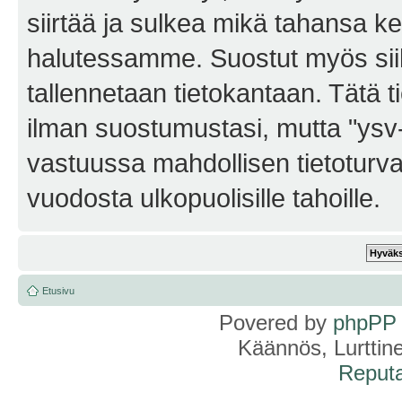
siirtää ja sulkea mikä tahansa kes
halutessamme. Suostut myös siihe
tallennetaan tietokantaan. Tätä t
ilman suostumustasi, mutta "ysv
vastuussa mahdollisen tietoturv
vuodosta ulkopuolisille tahoille.
Etusivu
Povered by
phpPP
Käännös, Lurttin
Reputa