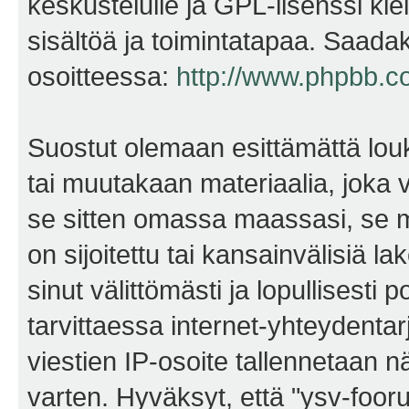
keskustelulle ja GPL-lisenssi kie
sisältöä ja toimintatapaa. Saadak
osoitteessa:
http://www.phpbb.c
Suostut olemaan esittämättä lou
tai muutakaan materiaalia, joka v
se sitten omassa maassasi, se m
on sijoitettu tai kansainvälisiä l
sinut välittömästi ja lopullisesti 
tarvittaessa internet-yhteydentar
viestien IP-osoite tallennetaan 
varten. Hyväksyt, että "ysv-foo