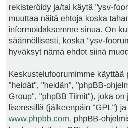
rekisteröidy ja/tai käytä "ysv-f
muuttaa näitä ehtoja koska ta
informoidaksemme sinua. On kui
säännöllisesti, koska "ysv-foorum
hyväksyt nämä ehdot siinä muodos
Keskustelufoorumimme käyttää p
"heidät", "heidän", "phpBB-ohje
Group", "phpBB Tiimit"), joka on j
lisenssillä (jälkeenpäin "GPL") j
www.phpbb.com
. phpBB-ohjelmis