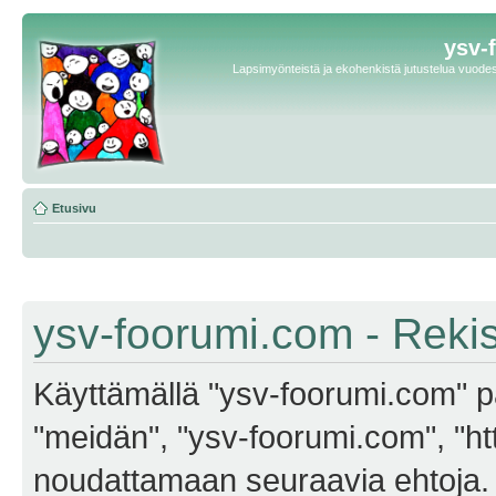
ysv-
Lapsimyönteistä ja ekohenkistä jutustelua vuodest
Etusivu
ysv-foorumi.com - Reki
Käyttämällä "ysv-foorumi.com" pa
"meidän", "ysv-foorumi.com", "ht
noudattamaan seuraavia ehtoja. M