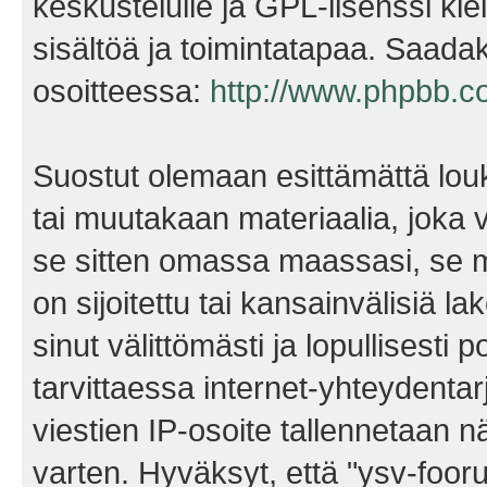
keskustelulle ja GPL-lisenssi kie
sisältöä ja toimintatapaa. Saadak
osoitteessa:
http://www.phpbb.c
Suostut olemaan esittämättä lou
tai muutakaan materiaalia, joka v
se sitten omassa maassasi, se m
on sijoitettu tai kansainvälisiä l
sinut välittömästi ja lopullisesti 
tarvittaessa internet-yhteydentar
viestien IP-osoite tallennetaan 
varten. Hyväksyt, että "ysv-foo