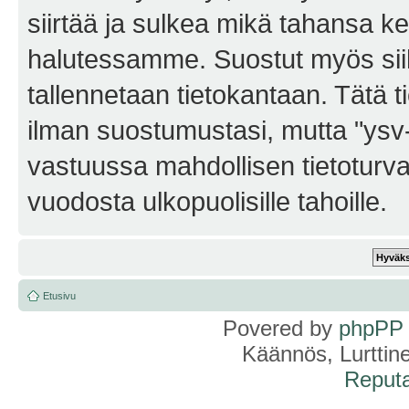
siirtää ja sulkea mikä tahansa kes
halutessamme. Suostut myös siihe
tallennetaan tietokantaan. Tätä t
ilman suostumustasi, mutta "ysv
vastuussa mahdollisen tietoturv
vuodosta ulkopuolisille tahoille.
Etusivu
Povered by
phpPP
Käännös, Lurttin
Reputa