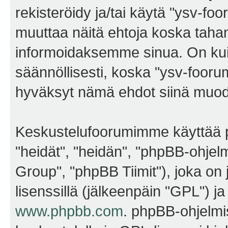
rekisteröidy ja/tai käytä "ysv-f
muuttaa näitä ehtoja koska ta
informoidaksemme sinua. On kui
säännöllisesti, koska "ysv-foorum
hyväksyt nämä ehdot siinä muodos
Keskustelufoorumimme käyttää p
"heidät", "heidän", "phpBB-ohje
Group", "phpBB Tiimit"), joka on j
lisenssillä (jälkeenpäin "GPL") j
www.phpbb.com
. phpBB-ohjelmis