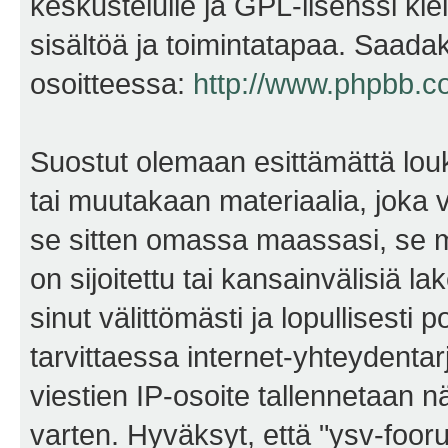
keskustelulle ja GPL-lisenssi kie
sisältöä ja toimintatapaa. Saadak
osoitteessa:
http://www.phpbb.c
Suostut olemaan esittämättä lou
tai muutakaan materiaalia, joka v
se sitten omassa maassasi, se m
on sijoitettu tai kansainvälisiä l
sinut välittömästi ja lopullisesti 
tarvittaessa internet-yhteydentar
viestien IP-osoite tallennetaan 
varten. Hyväksyt, että "ysv-foo