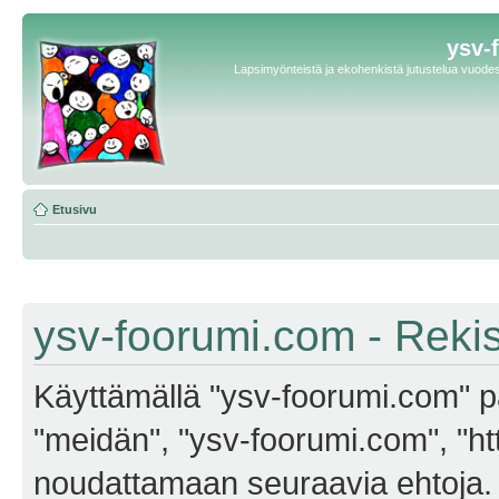
ysv-
Lapsimyönteistä ja ekohenkistä jutustelua vuodest
Etusivu
ysv-foorumi.com - Reki
Käyttämällä "ysv-foorumi.com" pa
"meidän", "ysv-foorumi.com", "ht
noudattamaan seuraavia ehtoja. M