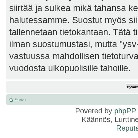
siirtää ja sulkea mikä tahansa kes
halutessamme. Suostut myös siihe
tallennetaan tietokantaan. Tätä t
ilman suostumustasi, mutta "ysv
vastuussa mahdollisen tietoturv
vuodosta ulkopuolisille tahoille.
Etusivu
Povered by
phpPP
Käännös, Lurttin
Reputa