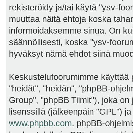
rekisteröidy ja/tai käytä "ysv-f
muuttaa näitä ehtoja koska ta
informoidaksemme sinua. On kui
säännöllisesti, koska "ysv-foorum
hyväksyt nämä ehdot siinä muodos
Keskustelufoorumimme käyttää p
"heidät", "heidän", "phpBB-ohje
Group", "phpBB Tiimit"), joka on j
lisenssillä (jälkeenpäin "GPL") j
www.phpbb.com
. phpBB-ohjelmis