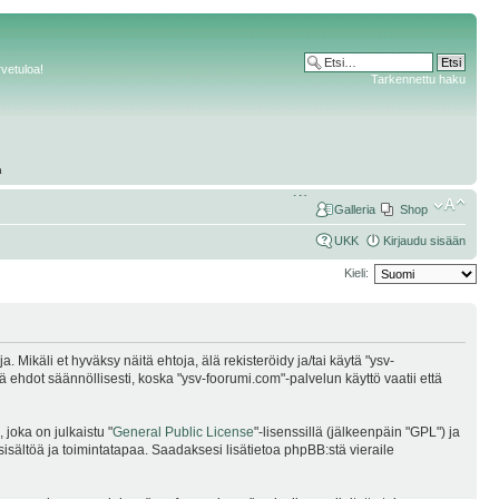
rvetuloa!
Tarkennettu haku
Galleria
Shop
UKK
Kirjaudu sisään
Kieli:
Mikäli et hyväksy näitä ehtoja, älä rekisteröidy ja/tai käytä "ysv-
dot säännöllisesti, koska "ysv-foorumi.com"-palvelun käyttö vaatii että
joka on julkaistu "
General Public License
"-lisenssillä (jälkeenpäin "GPL") ja
sisältöä ja toimintatapaa. Saadaksesi lisätietoa phpBB:stä vieraile