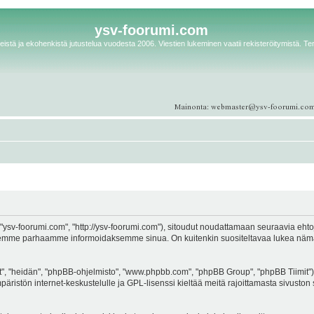
ysv-foorumi.com
istä ja ekohenkistä jutustelua vuodesta 2006. Viestien lukeminen vaatii rekisteröitymistä. Te
ysv-foorumi.com", "http://ysv-foorumi.com"), sitoudut noudattamaan seuraavia ehtoja. 
emme parhaamme informoidaksemme sinua. On kuitenkin suositeltavaa lukea nämä eh
, "heidän", "phpBB-ohjelmisto", "www.phpbb.com", "phpBB Group", "phpBB Tiimit"), 
äristön internet-keskustelulle ja GPL-lisenssi kieltää meitä rajoittamasta sivuston 