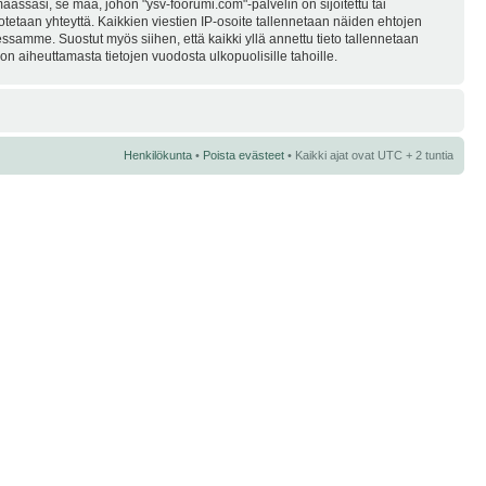
assasi, se maa, johon "ysv-foorumi.com"-palvelin on sijoitettu tai
i otetaan yhteyttä. Kaikkien viestien IP-osoite tallennetaan näiden ehtojen
essamme. Suostut myös siihen, että kaikki yllä annettu tieto tallennetaan
n aiheuttamasta tietojen vuodosta ulkopuolisille tahoille.
Henkilökunta
•
Poista evästeet
• Kaikki ajat ovat UTC + 2 tuntia