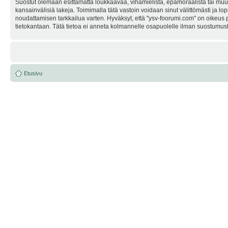
Suostut olemaan esittämättä loukkaavaa, vihamielistä, epämoraalista tai muuta
kansainvälisiä lakeja. Toimimalla tätä vastoin voidaan sinut välittömästi ja lop
noudattamisen tarkkailua varten. Hyväksyt, että "ysv-foorumi.com" on oikeus po
tietokantaan. Tätä tietoa ei anneta kolmannelle osapuolelle ilman suostumusta
Etusivu