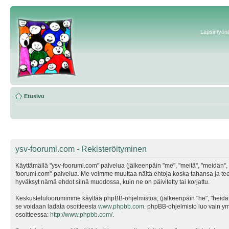
Lapsimyönte
Etusivu
ysv-foorumi.com - Rekisteröityminen
Käyttämällä "ysv-foorumi.com" palvelua (jälkeenpäin "me", "meitä", "meidän", "
foorumi.com"-palvelua. Me voimme muuttaa näitä ehtoja koska tahansa ja te
hyväksyt nämä ehdot siinä muodossa, kuin ne on päivitetty tai korjattu.
Keskustelufoorumimme käyttää phpBB-ohjelmistoa, (jälkeenpäin "he", "heidät"
se voidaan ladata osoitteesta
www.phpbb.com
. phpBB-ohjelmisto luo vain ymp
osoitteessa:
http://www.phpbb.com/
.