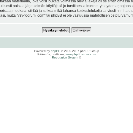
kaan materiaalia, joka voisi loukata voimassa olevia lakeja oli se sitten omassa ma
ullisesti poistaa järjestelmän käyttäjistä ja tarvittaessa internet-yhteydentarjoajaas
istaa, muokata, siirtää ja sulkea mikä tahansa keskusteluketju tai viesti niin halut
si, mutta "ysv-foorumi.com" tai phpBB ei ole vastuussa mahdollisen tietoturvamurro
Povered by
phpPP
© 2000-2007 phpPP Group
Käännös, Lurttinen,
www.phpbbsuomi.com
Reputation System
©