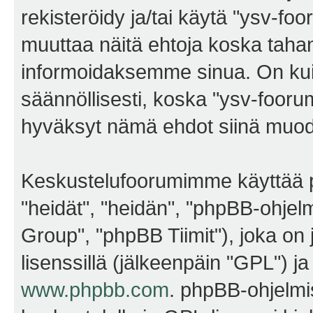
rekisteröidy ja/tai käytä "ysv-f
muuttaa näitä ehtoja koska ta
informoidaksemme sinua. On kui
säännöllisesti, koska "ysv-foorum
hyväksyt nämä ehdot siinä muodos
Keskustelufoorumimme käyttää p
"heidät", "heidän", "phpBB-ohje
Group", "phpBB Tiimit"), joka on j
lisenssillä (jälkeenpäin "GPL") j
www.phpbb.com
. phpBB-ohjelmis