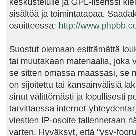
keskustelulle ja GPL-lisenssi kie
sisältöä ja toimintatapaa. Saadak
osoitteessa:
http://www.phpbb.c
Suostut olemaan esittämättä lou
tai muutakaan materiaalia, joka v
se sitten omassa maassasi, se m
on sijoitettu tai kansainvälisiä l
sinut välittömästi ja lopullisesti 
tarvittaessa internet-yhteydentar
viestien IP-osoite tallennetaan 
varten. Hyväksyt, että "ysv-foo