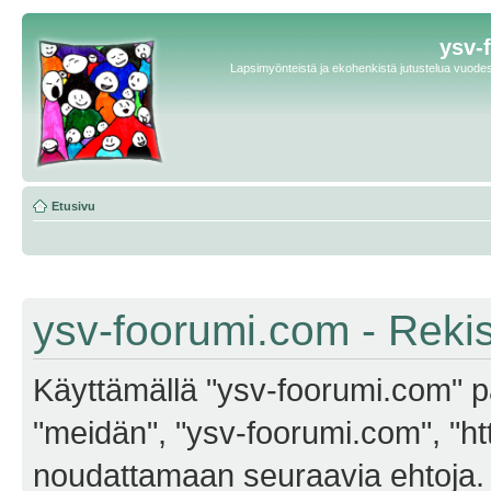
ysv-
Lapsimyönteistä ja ekohenkistä jutustelua vuodest
Etusivu
ysv-foorumi.com - Reki
Käyttämällä "ysv-foorumi.com" pa
"meidän", "ysv-foorumi.com", "ht
noudattamaan seuraavia ehtoja. M