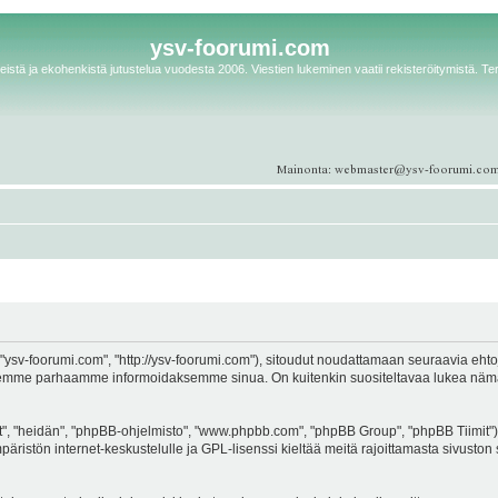
ysv-foorumi.com
istä ja ekohenkistä jutustelua vuodesta 2006. Viestien lukeminen vaatii rekisteröitymistä. Te
ysv-foorumi.com", "http://ysv-foorumi.com"), sitoudut noudattamaan seuraavia ehtoja. 
emme parhaamme informoidaksemme sinua. On kuitenkin suositeltavaa lukea nämä eh
, "heidän", "phpBB-ohjelmisto", "www.phpbb.com", "phpBB Group", "phpBB Tiimit"), 
äristön internet-keskustelulle ja GPL-lisenssi kieltää meitä rajoittamasta sivuston 