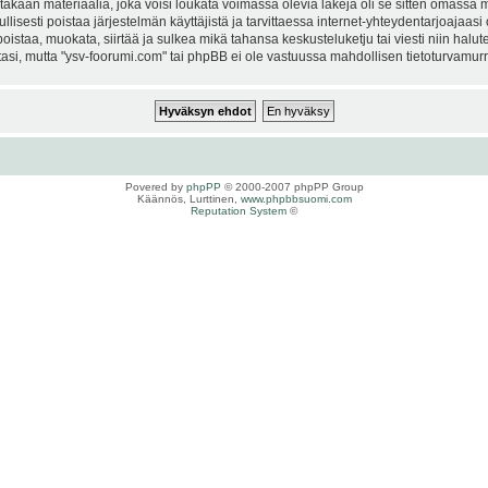
kaan materiaalia, joka voisi loukata voimassa olevia lakeja oli se sitten omassa ma
ullisesti poistaa järjestelmän käyttäjistä ja tarvittaessa internet-yhteydentarjoajaas
istaa, muokata, siirtää ja sulkea mikä tahansa keskusteluketju tai viesti niin halut
si, mutta "ysv-foorumi.com" tai phpBB ei ole vastuussa mahdollisen tietoturvamurro
Povered by
phpPP
© 2000-2007 phpPP Group
Käännös, Lurttinen,
www.phpbbsuomi.com
Reputation System
©