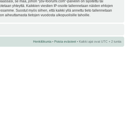
assasi, se maa, johon "ysv-foorumi.com"-palvelin on sijoitettu tai
i otetaan yhteyttä. Kaikkien viestien IP-osoite tallennetaan näiden ehtojen
essamme. Suostut myös siihen, että kaikki yllä annettu tieto tallennetaan
n aiheuttamasta tietojen vuodosta ulkopuolisille tahoille.
Henkilökunta
•
Poista evästeet
• Kaikki ajat ovat UTC + 2 tuntia