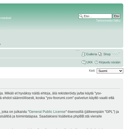
rvetuloa!
Tarkennettu haku
Galleria
Shop
UKK
Kirjaudu sisään
Kieli:
Mikäli et hyväksy näitä ehtoja, älä rekisteröidy ja/tai käytä "ysv-
dot säännöllisesti, koska "ysv-foorumi.com"-palvelun käyttö vaatii että
joka on julkaistu "
General Public License
"-lisenssillä (jälkeenpäin "GPL") ja
sisältöä ja toimintatapaa. Saadaksesi lisätietoa phpBB:stä vieraile