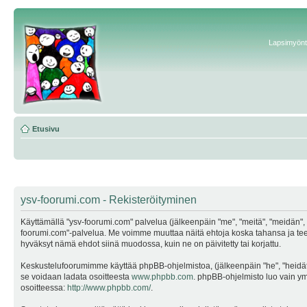
Lapsimyönte
Etusivu
ysv-foorumi.com - Rekisteröityminen
Käyttämällä "ysv-foorumi.com" palvelua (jälkeenpäin "me", "meitä", "meidän", "
foorumi.com"-palvelua. Me voimme muuttaa näitä ehtoja koska tahansa ja te
hyväksyt nämä ehdot siinä muodossa, kuin ne on päivitetty tai korjattu.
Keskustelufoorumimme käyttää phpBB-ohjelmistoa, (jälkeenpäin "he", "heidät"
se voidaan ladata osoitteesta
www.phpbb.com
. phpBB-ohjelmisto luo vain ymp
osoitteessa:
http://www.phpbb.com/
.