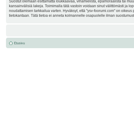
Suostut olemaan esittämättä loukkaavaa, vihamielistä, epämoraalista tai muuta
kansainvälisiä lakeja. Toimimalla tätä vastoin voidaan sinut välittömästi ja lop
noudattamisen tarkkailua varten. Hyväksyt, että "ysv-foorumi.com" on oikeus po
tietokantaan. Tätä tietoa ei anneta kolmannelle osapuolelle ilman suostumusta
Etusivu