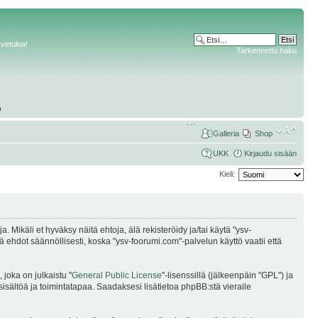
rvetuloa!
Tarkennettu haku
Galleria
Shop
UKK
Kirjaudu sisään
Kieli:
Mikäli et hyväksy näitä ehtoja, älä rekisteröidy ja/tai käytä "ysv-
dot säännöllisesti, koska "ysv-foorumi.com"-palvelun käyttö vaatii että
joka on julkaistu "
General Public License
"-lisenssillä (jälkeenpäin "GPL") ja
sisältöä ja toimintatapaa. Saadaksesi lisätietoa phpBB:stä vieraile