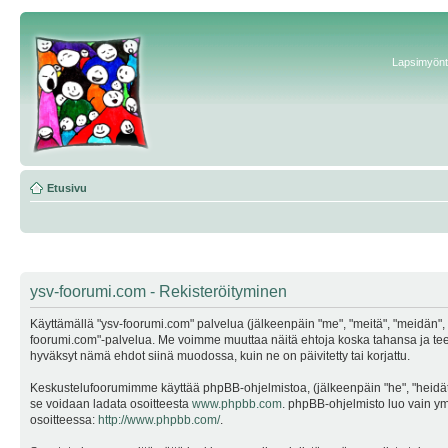
Lapsimyönte
Etusivu
ysv-foorumi.com - Rekisteröityminen
Käyttämällä "ysv-foorumi.com" palvelua (jälkeenpäin "me", "meitä", "meidän", "
foorumi.com"-palvelua. Me voimme muuttaa näitä ehtoja koska tahansa ja te
hyväksyt nämä ehdot siinä muodossa, kuin ne on päivitetty tai korjattu.
Keskustelufoorumimme käyttää phpBB-ohjelmistoa, (jälkeenpäin "he", "heidät"
se voidaan ladata osoitteesta
www.phpbb.com
. phpBB-ohjelmisto luo vain ymp
osoitteessa:
http://www.phpbb.com/
.