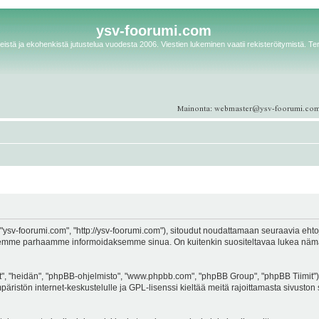
ysv-foorumi.com
istä ja ekohenkistä jutustelua vuodesta 2006. Viestien lukeminen vaatii rekisteröitymistä. Te
ysv-foorumi.com", "http://ysv-foorumi.com"), sitoudut noudattamaan seuraavia ehtoja. 
emme parhaamme informoidaksemme sinua. On kuitenkin suositeltavaa lukea nämä eh
, "heidän", "phpBB-ohjelmisto", "www.phpbb.com", "phpBB Group", "phpBB Tiimit"), 
äristön internet-keskustelulle ja GPL-lisenssi kieltää meitä rajoittamasta sivuston 