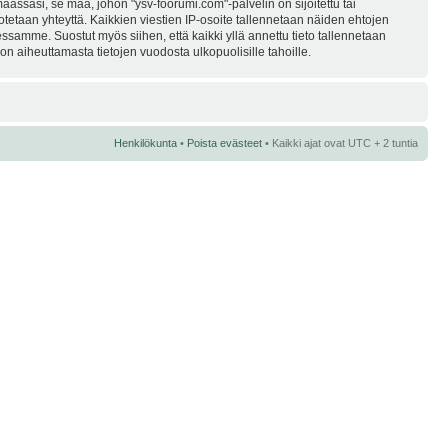
assasi, se maa, johon "ysv-foorumi.com"-palvelin on sijoitettu tai
i otetaan yhteyttä. Kaikkien viestien IP-osoite tallennetaan näiden ehtojen
essamme. Suostut myös siihen, että kaikki yllä annettu tieto tallennetaan
n aiheuttamasta tietojen vuodosta ulkopuolisille tahoille.
Henkilökunta
•
Poista evästeet
• Kaikki ajat ovat UTC + 2 tuntia