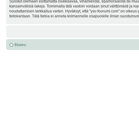
Suostut olemaan esittämättä loukkaavaa, vihamielistä, epämoraalista tai muuta
kansainvälisiä lakeja. Toimimalla tätä vastoin voidaan sinut välittömästi ja lop
noudattamisen tarkkailua varten. Hyväksyt, että "ysv-foorumi.com" on oikeus po
tietokantaan. Tätä tietoa ei anneta kolmannelle osapuolelle ilman suostumusta
Etusivu