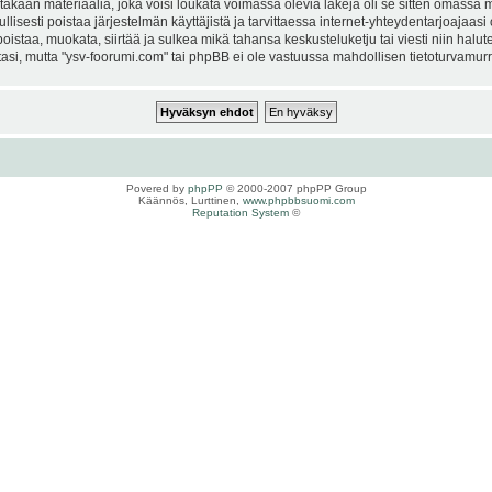
kaan materiaalia, joka voisi loukata voimassa olevia lakeja oli se sitten omassa ma
ullisesti poistaa järjestelmän käyttäjistä ja tarvittaessa internet-yhteydentarjoajaas
istaa, muokata, siirtää ja sulkea mikä tahansa keskusteluketju tai viesti niin halut
si, mutta "ysv-foorumi.com" tai phpBB ei ole vastuussa mahdollisen tietoturvamurro
Povered by
phpPP
© 2000-2007 phpPP Group
Käännös, Lurttinen,
www.phpbbsuomi.com
Reputation System
©