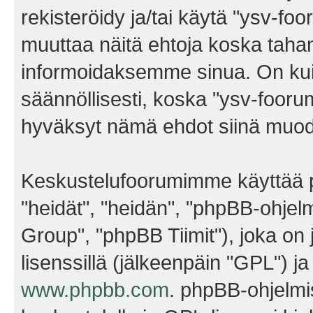
rekisteröidy ja/tai käytä "ysv-f
muuttaa näitä ehtoja koska ta
informoidaksemme sinua. On kui
säännöllisesti, koska "ysv-foorum
hyväksyt nämä ehdot siinä muodos
Keskustelufoorumimme käyttää p
"heidät", "heidän", "phpBB-ohje
Group", "phpBB Tiimit"), joka on j
lisenssillä (jälkeenpäin "GPL") j
www.phpbb.com
. phpBB-ohjelmis