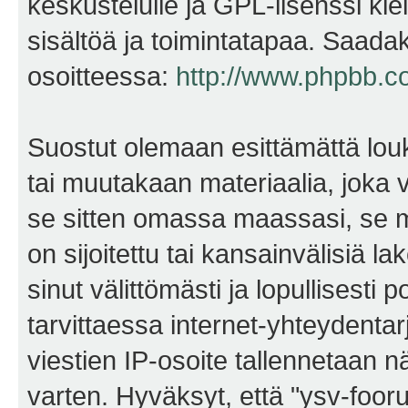
keskustelulle ja GPL-lisenssi kie
sisältöä ja toimintatapaa. Saadak
osoitteessa:
http://www.phpbb.c
Suostut olemaan esittämättä lou
tai muutakaan materiaalia, joka v
se sitten omassa maassasi, se m
on sijoitettu tai kansainvälisiä l
sinut välittömästi ja lopullisesti 
tarvittaessa internet-yhteydentar
viestien IP-osoite tallennetaan 
varten. Hyväksyt, että "ysv-foo