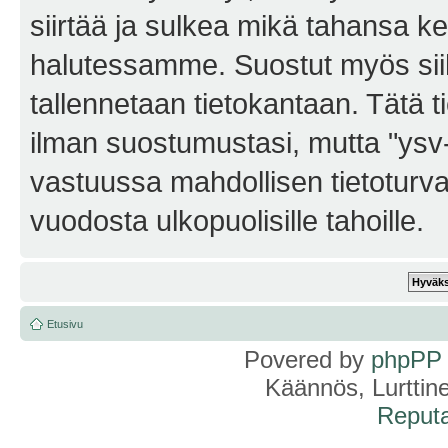
siirtää ja sulkea mikä tahansa kes
halutessamme. Suostut myös siihe
tallennetaan tietokantaan. Tätä t
ilman suostumustasi, mutta "ysv
vastuussa mahdollisen tietoturv
vuodosta ulkopuolisille tahoille.
Etusivu
Povered by
phpPP
Käännös, Lurttin
Reputa