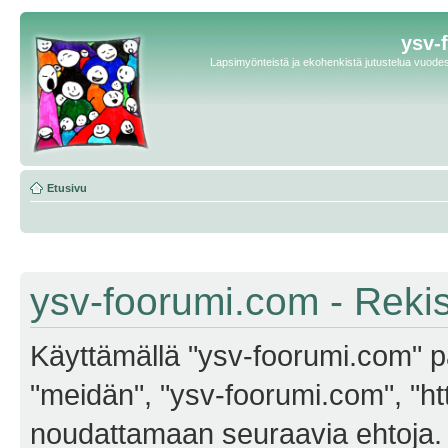
ysv-
Lapsimyönteistä ja ekohenkistä jutustelua vuodest
Etusivu
ysv-foorumi.com - Reki
Käyttämällä "ysv-foorumi.com" pa
"meidän", "ysv-foorumi.com", "ht
noudattamaan seuraavia ehtoja. M