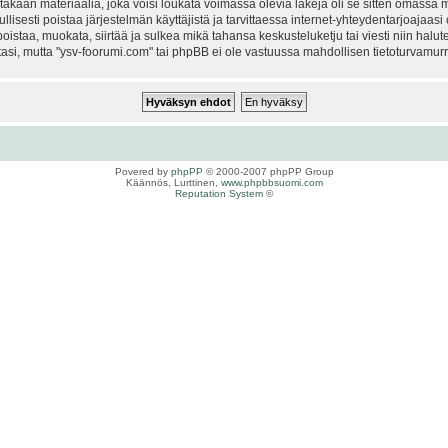
kaan materiaalia, joka voisi loukata voimassa olevia lakeja oli se sitten omassa ma
ullisesti poistaa järjestelmän käyttäjistä ja tarvittaessa internet-yhteydentarjoajaas
istaa, muokata, siirtää ja sulkea mikä tahansa keskusteluketju tai viesti niin halut
si, mutta "ysv-foorumi.com" tai phpBB ei ole vastuussa mahdollisen tietoturvamurro
Povered by
phpPP
© 2000-2007 phpPP Group
Käännös, Lurttinen,
www.phpbbsuomi.com
Reputation System
©