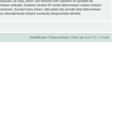
assasi, se maa, johon "ysv-foorumi.com"-palvelin on sijoitettu tai
i otetaan yhteyttä. Kaikkien viestien IP-osoite tallennetaan näiden ehtojen
essamme. Suostut myös siihen, että kaikki yllä annettu tieto tallennetaan
n aiheuttamasta tietojen vuodosta ulkopuolisille tahoille.
Henkilökunta
•
Poista evästeet
• Kaikki ajat ovat UTC + 2 tuntia