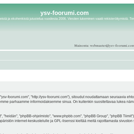
ysv-foorumi.com
istä ja ekohenkistä jutustelua vuodesta 2006. Viestien lukeminen vaatii rekisteröitymistä. Te
ysv-foorumi.com", "http://ysv-foorumi.com"), sitoudut noudattamaan seuraavia ehtoja. 
emme parhaamme informoidaksemme sinua. On kuitenkin suositeltavaa lukea nämä eh
, "heidän", "phpBB-ohjelmisto", "www.phpbb.com", "phpBB Group", "phpBB Tiimit"), 
äristön internet-keskustelulle ja GPL-lisenssi kieltää meitä rajoittamasta sivuston 