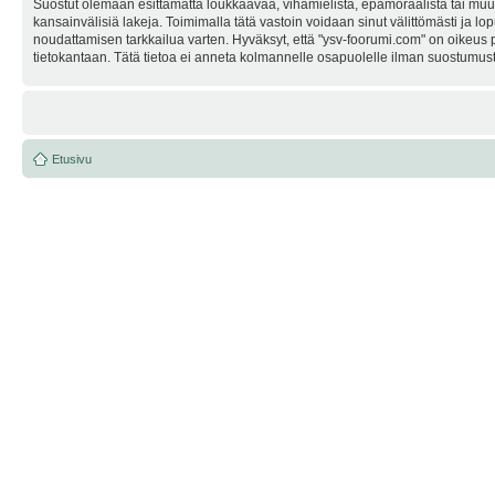
Suostut olemaan esittämättä loukkaavaa, vihamielistä, epämoraalista tai muuta
kansainvälisiä lakeja. Toimimalla tätä vastoin voidaan sinut välittömästi ja lop
noudattamisen tarkkailua varten. Hyväksyt, että "ysv-foorumi.com" on oikeus po
tietokantaan. Tätä tietoa ei anneta kolmannelle osapuolelle ilman suostumusta
Etusivu