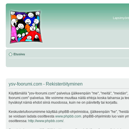
Lapsimyönte
Etusivu
ysv-foorumi.com - Rekisteröityminen
Käyttämällä "ysv-foorumi.com" palvelua (jälkeenpäin "me", "meitä", "meidän", "
foorumi.com"-palvelua. Me voimme muuttaa näitä ehtoja koska tahansa ja te
hyväksyt nämä ehdot siinä muodossa, kuin ne on päivitetty tai korjattu.
Keskustelufoorumimme käyttää phpBB-ohjelmistoa, (jälkeenpäin "he", "heidät"
se voidaan ladata osoitteesta
www.phpbb.com
. phpBB-ohjelmisto luo vain ymp
osoitteessa:
http://www.phpbb.com/
.