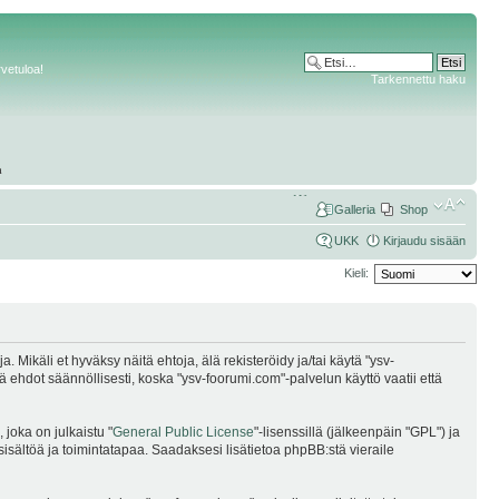
rvetuloa!
Tarkennettu haku
Galleria
Shop
UKK
Kirjaudu sisään
Kieli:
Mikäli et hyväksy näitä ehtoja, älä rekisteröidy ja/tai käytä "ysv-
dot säännöllisesti, koska "ysv-foorumi.com"-palvelun käyttö vaatii että
joka on julkaistu "
General Public License
"-lisenssillä (jälkeenpäin "GPL") ja
sisältöä ja toimintatapaa. Saadaksesi lisätietoa phpBB:stä vieraile