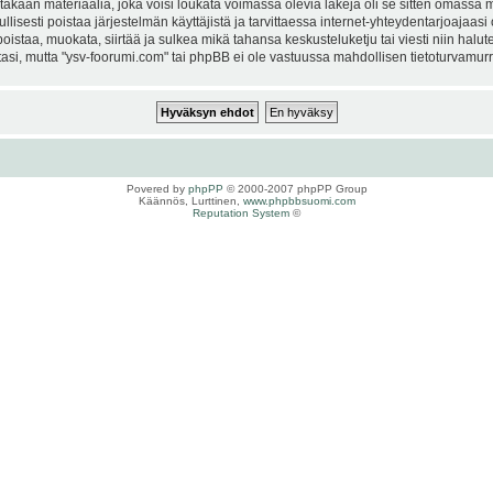
kaan materiaalia, joka voisi loukata voimassa olevia lakeja oli se sitten omassa ma
ullisesti poistaa järjestelmän käyttäjistä ja tarvittaessa internet-yhteydentarjoajaas
istaa, muokata, siirtää ja sulkea mikä tahansa keskusteluketju tai viesti niin halut
si, mutta "ysv-foorumi.com" tai phpBB ei ole vastuussa mahdollisen tietoturvamurro
Povered by
phpPP
© 2000-2007 phpPP Group
Käännös, Lurttinen,
www.phpbbsuomi.com
Reputation System
©