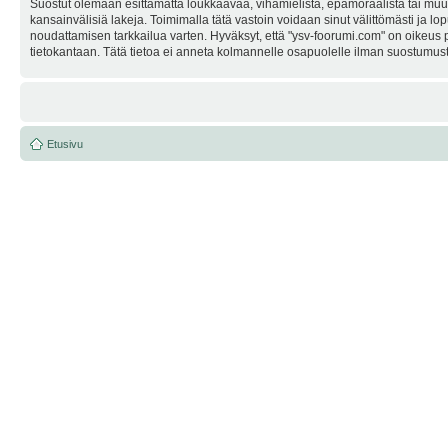
Suostut olemaan esittämättä loukkaavaa, vihamielistä, epämoraalista tai muuta
kansainvälisiä lakeja. Toimimalla tätä vastoin voidaan sinut välittömästi ja lop
noudattamisen tarkkailua varten. Hyväksyt, että "ysv-foorumi.com" on oikeus po
tietokantaan. Tätä tietoa ei anneta kolmannelle osapuolelle ilman suostumusta
Etusivu