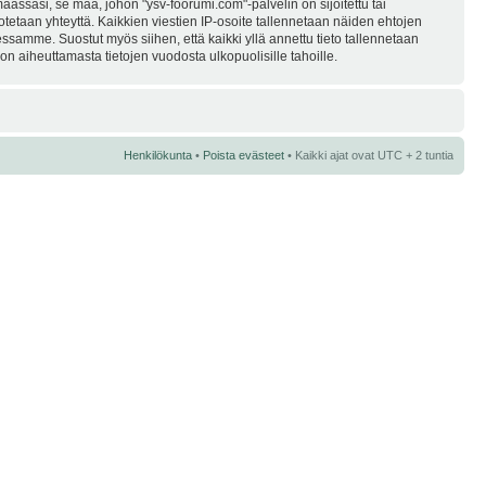
assasi, se maa, johon "ysv-foorumi.com"-palvelin on sijoitettu tai
i otetaan yhteyttä. Kaikkien viestien IP-osoite tallennetaan näiden ehtojen
essamme. Suostut myös siihen, että kaikki yllä annettu tieto tallennetaan
n aiheuttamasta tietojen vuodosta ulkopuolisille tahoille.
Henkilökunta
•
Poista evästeet
• Kaikki ajat ovat UTC + 2 tuntia