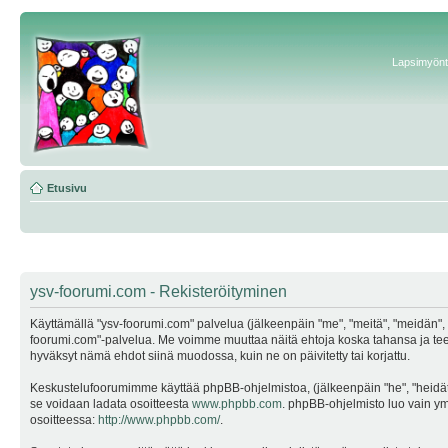
Lapsimyönte
Etusivu
ysv-foorumi.com - Rekisteröityminen
Käyttämällä "ysv-foorumi.com" palvelua (jälkeenpäin "me", "meitä", "meidän", "
foorumi.com"-palvelua. Me voimme muuttaa näitä ehtoja koska tahansa ja te
hyväksyt nämä ehdot siinä muodossa, kuin ne on päivitetty tai korjattu.
Keskustelufoorumimme käyttää phpBB-ohjelmistoa, (jälkeenpäin "he", "heidät"
se voidaan ladata osoitteesta
www.phpbb.com
. phpBB-ohjelmisto luo vain ymp
osoitteessa:
http://www.phpbb.com/
.