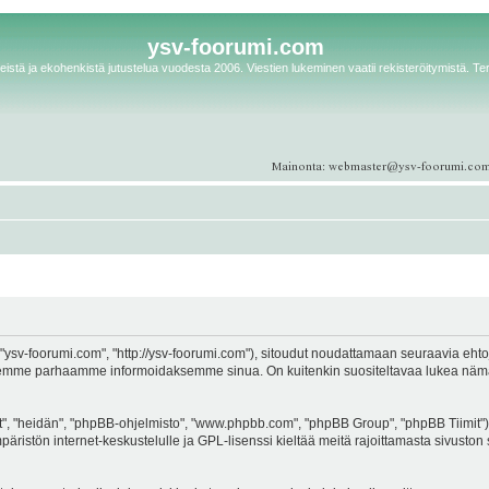
ysv-foorumi.com
istä ja ekohenkistä jutustelua vuodesta 2006. Viestien lukeminen vaatii rekisteröitymistä. Te
ysv-foorumi.com", "http://ysv-foorumi.com"), sitoudut noudattamaan seuraavia ehtoja. 
emme parhaamme informoidaksemme sinua. On kuitenkin suositeltavaa lukea nämä eh
, "heidän", "phpBB-ohjelmisto", "www.phpbb.com", "phpBB Group", "phpBB Tiimit"), 
äristön internet-keskustelulle ja GPL-lisenssi kieltää meitä rajoittamasta sivuston 