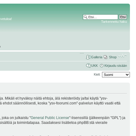
rvetuloa!
Tarkennettu haku
Galleria
Shop
UKK
Kirjaudu sisään
Kieli:
Mikäli et hyväksy näitä ehtoja, älä rekisteröidy ja/tai käytä "ysv-
dot säännöllisesti, koska "ysv-foorumi.com"-palvelun käyttö vaatii että
joka on julkaistu "
General Public License
"-lisenssillä (jälkeenpäin "GPL") ja
sisältöä ja toimintatapaa. Saadaksesi lisätietoa phpBB:stä vieraile