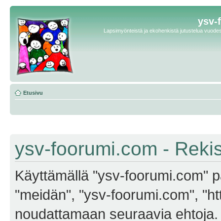
ysv-
Lapsimyönteistä ja ekohenkistä jutustelua vuodest
Etusivu
ysv-foorumi.com - Reki
Käyttämällä "ysv-foorumi.com" pa
"meidän", "ysv-foorumi.com", "ht
noudattamaan seuraavia ehtoja. M