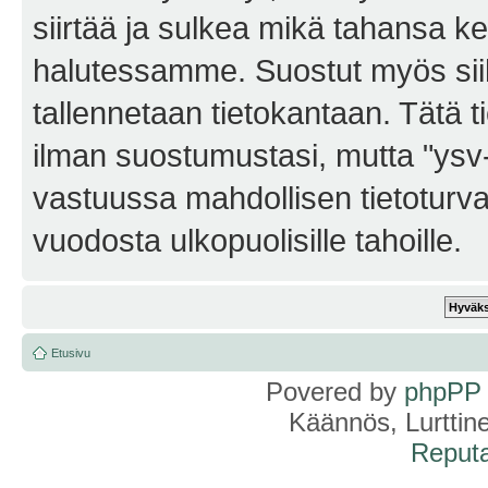
siirtää ja sulkea mikä tahansa kes
halutessamme. Suostut myös siihe
tallennetaan tietokantaan. Tätä t
ilman suostumustasi, mutta "ysv
vastuussa mahdollisen tietoturv
vuodosta ulkopuolisille tahoille.
Etusivu
Povered by
phpPP
Käännös, Lurttin
Reputa