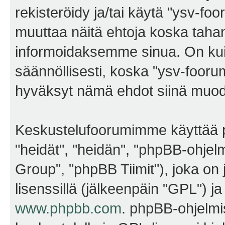
rekisteröidy ja/tai käytä "ysv-f
muuttaa näitä ehtoja koska ta
informoidaksemme sinua. On kui
säännöllisesti, koska "ysv-foorum
hyväksyt nämä ehdot siinä muodos
Keskustelufoorumimme käyttää p
"heidät", "heidän", "phpBB-ohje
Group", "phpBB Tiimit"), joka on j
lisenssillä (jälkeenpäin "GPL") j
www.phpbb.com
. phpBB-ohjelmis