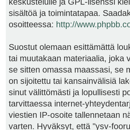
keskustelulle ja GPL-lisenssi kie
sisältöä ja toimintatapaa. Saadak
osoitteessa:
http://www.phpbb.c
Suostut olemaan esittämättä lou
tai muutakaan materiaalia, joka v
se sitten omassa maassasi, se m
on sijoitettu tai kansainvälisiä l
sinut välittömästi ja lopullisesti 
tarvittaessa internet-yhteydentar
viestien IP-osoite tallennetaan 
varten. Hyväksyt, että "ysv-foo