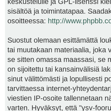
keskustelulle ja GPL-lisenssi kie
sisältöä ja toimintatapaa. Saadak
osoitteessa:
http://www.phpbb.c
Suostut olemaan esittämättä lou
tai muutakaan materiaalia, joka v
se sitten omassa maassasi, se m
on sijoitettu tai kansainvälisiä l
sinut välittömästi ja lopullisesti 
tarvittaessa internet-yhteydentar
viestien IP-osoite tallennetaan 
varten. Hyväksyt, että "ysv-foo