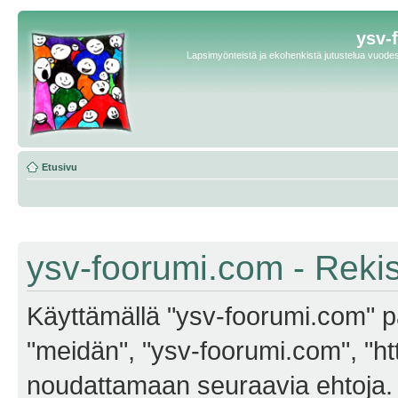
ysv-
Lapsimyönteistä ja ekohenkistä jutustelua vuodest
Etusivu
ysv-foorumi.com - Reki
Käyttämällä "ysv-foorumi.com" pa
"meidän", "ysv-foorumi.com", "ht
noudattamaan seuraavia ehtoja. M