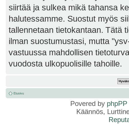
siirtää ja sulkea mikä tahansa kes
halutessamme. Suostut myös siihe
tallennetaan tietokantaan. Tätä t
ilman suostumustasi, mutta "ysv
vastuussa mahdollisen tietoturv
vuodosta ulkopuolisille tahoille.
Etusivu
Povered by
phpPP
Käännös, Lurttin
Reputa