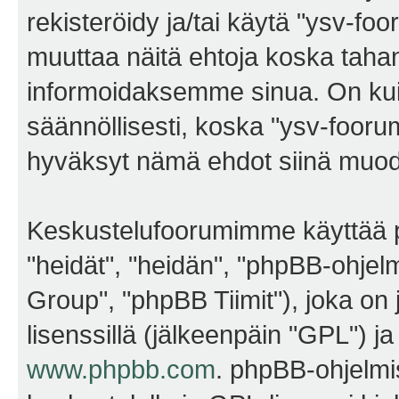
rekisteröidy ja/tai käytä "ysv-f
muuttaa näitä ehtoja koska ta
informoidaksemme sinua. On kui
säännöllisesti, koska "ysv-foorum
hyväksyt nämä ehdot siinä muodos
Keskustelufoorumimme käyttää p
"heidät", "heidän", "phpBB-ohje
Group", "phpBB Tiimit"), joka on j
lisenssillä (jälkeenpäin "GPL") j
www.phpbb.com
. phpBB-ohjelmis