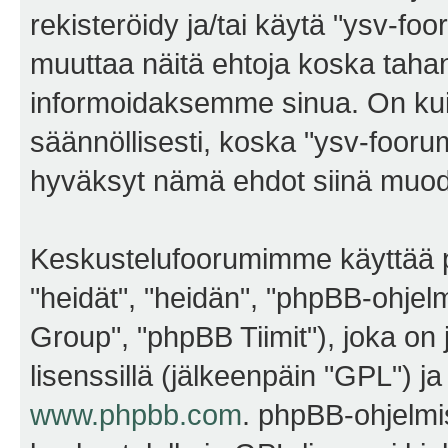
rekisteröidy ja/tai käytä "ysv-f
muuttaa näitä ehtoja koska ta
informoidaksemme sinua. On kui
säännöllisesti, koska "ysv-foorum
hyväksyt nämä ehdot siinä muodos
Keskustelufoorumimme käyttää p
"heidät", "heidän", "phpBB-ohje
Group", "phpBB Tiimit"), joka on j
lisenssillä (jälkeenpäin "GPL") j
www.phpbb.com
. phpBB-ohjelmis