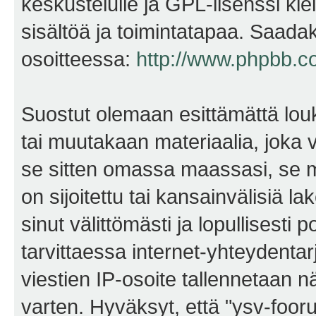
keskustelulle ja GPL-lisenssi kie
sisältöä ja toimintatapaa. Saadak
osoitteessa:
http://www.phpbb.c
Suostut olemaan esittämättä lou
tai muutakaan materiaalia, joka v
se sitten omassa maassasi, se m
on sijoitettu tai kansainvälisiä l
sinut välittömästi ja lopullisesti 
tarvittaessa internet-yhteydentar
viestien IP-osoite tallennetaan 
varten. Hyväksyt, että "ysv-foo