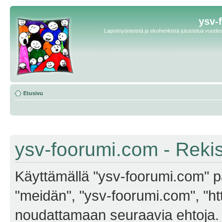
ysv-
Lapsimyönteistä ja ekohenkistä jutustelua vuodest
Etusivu
ysv-foorumi.com - Reki
Käyttämällä "ysv-foorumi.com" pa
"meidän", "ysv-foorumi.com", "ht
noudattamaan seuraavia ehtoja. M