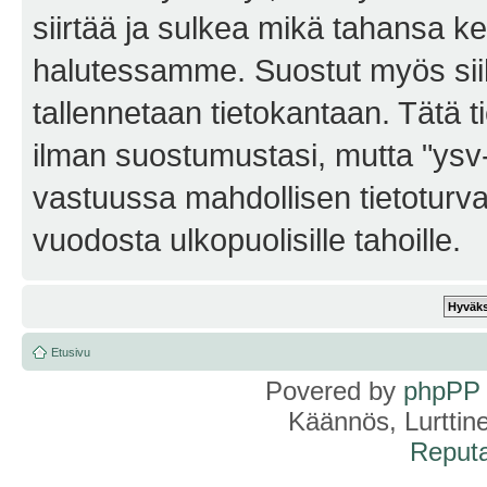
siirtää ja sulkea mikä tahansa kes
halutessamme. Suostut myös siihe
tallennetaan tietokantaan. Tätä t
ilman suostumustasi, mutta "ysv
vastuussa mahdollisen tietoturv
vuodosta ulkopuolisille tahoille.
Etusivu
Povered by
phpPP
Käännös, Lurttin
Reputa