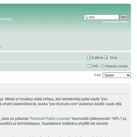
rvetuloa!
Tarkennettu haku
Galleria
Shop
UKK
Kirjaudu sisään
Kieli:
Mikäli et hyväksy näitä ehtoja, älä rekisteröidy ja/tai käytä "ysv-
dot säännöllisesti, koska "ysv-foorumi.com"-palvelun käyttö vaatii että
joka on julkaistu "
General Public License
"-lisenssillä (jälkeenpäin "GPL") ja
sisältöä ja toimintatapaa. Saadaksesi lisätietoa phpBB:stä vieraile