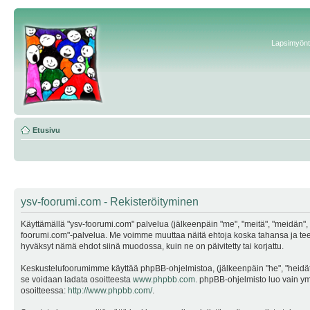
Lapsimyönte
Etusivu
ysv-foorumi.com - Rekisteröityminen
Käyttämällä "ysv-foorumi.com" palvelua (jälkeenpäin "me", "meitä", "meidän", "
foorumi.com"-palvelua. Me voimme muuttaa näitä ehtoja koska tahansa ja te
hyväksyt nämä ehdot siinä muodossa, kuin ne on päivitetty tai korjattu.
Keskustelufoorumimme käyttää phpBB-ohjelmistoa, (jälkeenpäin "he", "heidät"
se voidaan ladata osoitteesta
www.phpbb.com
. phpBB-ohjelmisto luo vain ymp
osoitteessa:
http://www.phpbb.com/
.