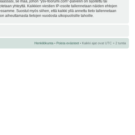
assasi, se maa, johon "ysv-foorumi.com"-palvelin on sijoitettu tai
i otetaan yhteyttä. Kaikkien viestien IP-osoite tallennetaan näiden ehtojen
essamme. Suostut myös siihen, että kaikki yllä annettu tieto tallennetaan
n aiheuttamasta tietojen vuodosta ulkopuolisille tahoille.
Henkilökunta
•
Poista evästeet
• Kaikki ajat ovat UTC + 2 tuntia