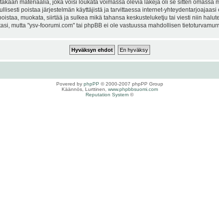
kaan materiaalia, joka voisi loukata voimassa olevia lakeja oli se sitten omassa ma
ullisesti poistaa järjestelmän käyttäjistä ja tarvittaessa internet-yhteydentarjoajaas
istaa, muokata, siirtää ja sulkea mikä tahansa keskusteluketju tai viesti niin halut
si, mutta "ysv-foorumi.com" tai phpBB ei ole vastuussa mahdollisen tietoturvamurro
Povered by
phpPP
© 2000-2007 phpPP Group
Käännös, Lurttinen,
www.phpbbsuomi.com
Reputation System
©