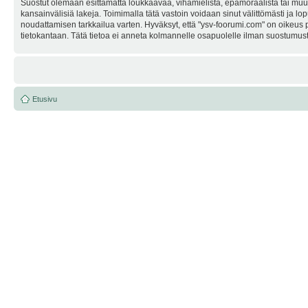
Suostut olemaan esittämättä loukkaavaa, vihamielistä, epämoraalista tai muuta
kansainvälisiä lakeja. Toimimalla tätä vastoin voidaan sinut välittömästi ja lop
noudattamisen tarkkailua varten. Hyväksyt, että "ysv-foorumi.com" on oikeus po
tietokantaan. Tätä tietoa ei anneta kolmannelle osapuolelle ilman suostumusta
Etusivu