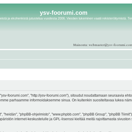
ysv-foorumi.com
istä ja ekohenkistä jutustelua vuodesta 2006. Viestien lukeminen vaatii rekisteröitymistä. Te
ysv-foorumi.com", "http://ysv-foorumi.com"), sitoudut noudattamaan seuraavia ehtoja. 
emme parhaamme informoidaksemme sinua. On kuitenkin suositeltavaa lukea nämä eh
, "heidän", "phpBB-ohjelmisto", "www.phpbb.com", "phpBB Group", "phpBB Tiimit"), 
äristön internet-keskustelulle ja GPL-lisenssi kieltää meitä rajoittamasta sivuston 