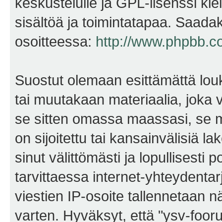
keskustelulle ja GPL-lisenssi kie
sisältöä ja toimintatapaa. Saadak
osoitteessa:
http://www.phpbb.c
Suostut olemaan esittämättä lou
tai muutakaan materiaalia, joka v
se sitten omassa maassasi, se m
on sijoitettu tai kansainvälisiä l
sinut välittömästi ja lopullisesti 
tarvittaessa internet-yhteydentar
viestien IP-osoite tallennetaan 
varten. Hyväksyt, että "ysv-foo