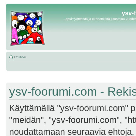
ysv-
Lapsimyönteistä ja ekohenkistä jutustelua vuodest
Etusivu
ysv-foorumi.com - Reki
Käyttämällä "ysv-foorumi.com" pa
"meidän", "ysv-foorumi.com", "ht
noudattamaan seuraavia ehtoja. M