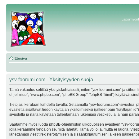
Lapsimyönte
Etusivu
ysv-foorumi.com - Yksityisyyden suoja
Tämä vakuutus selittää yksityiskohtaisesti, miten "ysv-foorumi.com" ja siihen li
ohjelmisto", "www.phpbb.com", "phpBB Group", "phpBB Tiimit") käyttävät sinulta 
Tietojasi kerätään kahdella tavalla: Selaamalla "ysv-foorumi.com"-sivustoa. ph
evästettä sisältävät tiedon käyttäjän yksilöimiseksi (jälkeenpäin "käyttäjän i
sivustolla ja näitä käytetään tallentamaan lukemiasi vestiketjuja ja näin par
Saatamme myös luoda phpBB-ohjelmiston ulkopuolisen evästeen "ysv-foorumi.co
jolla keräämme tietoa on se, mitä lähetät. Tämä voi olla, mutta ei rajoita: Vi
lähettämäsi viestit rekisteröitymisen ja sisäänkirjautumisen jälkeen (jälkeenpäi