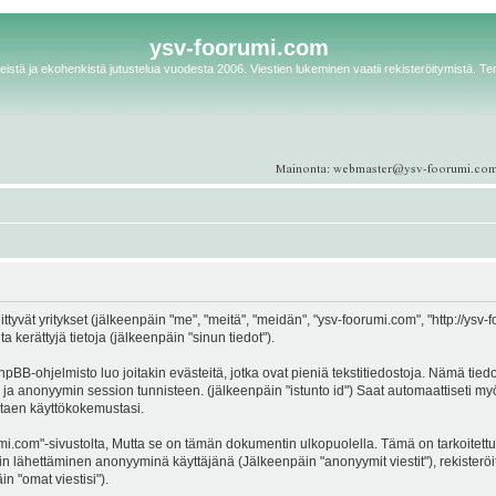
ysv-foorumi.com
istä ja ekohenkistä jutustelua vuodesta 2006. Viestien lukeminen vaatii rekisteröitymistä. Te
ittyvät yritykset (jälkeenpäin "me", "meitä", "meidän", "ysv-foorumi.com", "http://ys
kerättyjä tietoja (jälkeenpäin "sinun tiedot").
pBB-ohjelmisto luo joitakin evästeitä, jotka ovat pieniä tekstitiedostoja. Nämä tied
d") ja anonyymin session tunnisteen. (jälkeenpäin "istunto id") Saat automaattiseti 
antaen käyttökokemustasi.
m"-sivustolta, Mutta se on tämän dokumentin ulkopuolella. Tämä on tarkoitettu vai
estin lähettäminen anonyyminä käyttäjänä (Jälkeenpäin "anonyymit viestit"), rekister
n "omat viestisi").