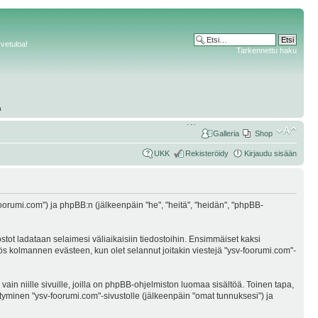
rvetuloa!
Tarkennettu haku
Galleria
Shop
UKK
Rekisteröidy
Kirjaudu sisään
v-foorumi.com") ja phpBB:n (jälkeenpäin "he", "heitä", "heidän", "phpBB-
ostot ladataan selaimesi väliaikaisiin tiedostoihin. Ensimmäiset kaksi
myös kolmannen evästeen, kun olet selannut joitakin viestejä "ysv-foorumi.com"-
n niille sivuille, joilla on phpBB-ohjelmiston luomaa sisältöä. Toinen tapa,
öityminen "ysv-foorumi.com"-sivustolle (jälkeenpäin "omat tunnuksesi") ja