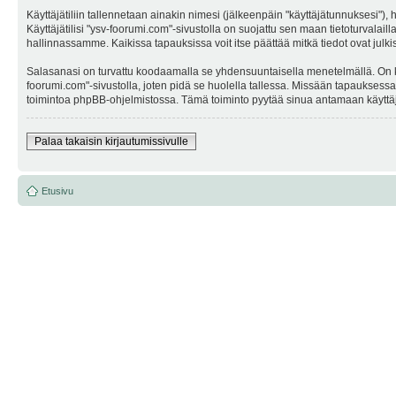
Käyttäjätiliin tallennetaan ainakin nimesi (jälkeenpäin "käyttäjätunnuksesi"),
Käyttäjätilisi "ysv-foorumi.com"-sivustolla on suojattu sen maan tietoturvalail
hallinnassamme. Kaikissa tapauksissa voit itse päättää mitkä tiedot ovat julki
Salasanasi on turvattu koodaamalla se yhdensuuntaisella menetelmällä. On kuit
foorumi.com"-sivustolla, joten pidä se huolella tallessa. Missään tapauksess
toimintoa phpBB-ohjelmistossa. Tämä toiminto pyytää sinua antamaan käyttäjä
Palaa takaisin kirjautumissivulle
Etusivu