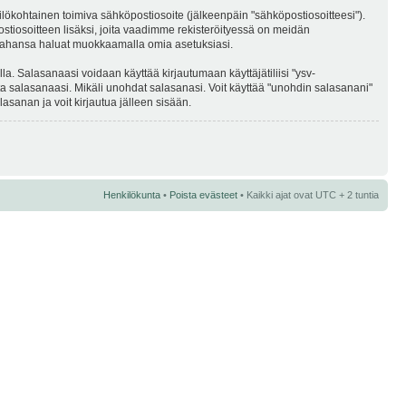
kilökohtainen toimiva sähköpostiosoite (jälkeenpäin "sähköpostiosoitteesi").
postiosoitteen lisäksi, joita vaadimme rekisteröityessä on meidän
ska tahansa haluat muokkaamalla omia asetuksiasi.
a. Salasanaasi voidaan käyttää kirjautumaan käyttäjätiliisi "ysv-
ta salasanaasi. Mikäli unohdat salasanasi. Voit käyttää "unohdin salasanani"
sanan ja voit kirjautua jälleen sisään.
Henkilökunta
•
Poista evästeet
• Kaikki ajat ovat UTC + 2 tuntia