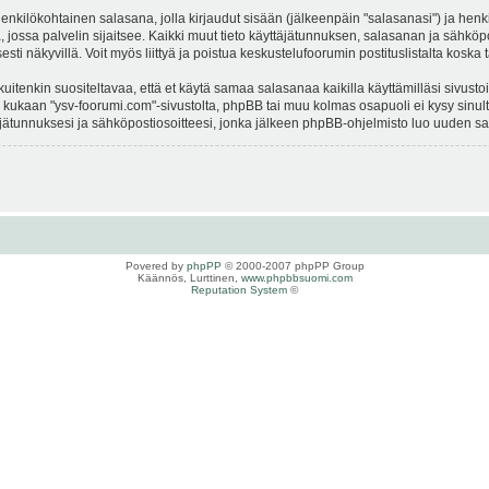
 henkilökohtainen salasana, jolla kirjaudut sisään (jälkeenpäin "salasanasi") ja hen
la, jossa palvelin sijaitsee. Kaikki muut tieto käyttäjätunnuksen, salasanan ja sähkö
sesti näkyvillä. Voit myös liittyä ja poistua keskustelufoorumin postituslistalta ko
enkin suositeltavaa, että et käytä samaa salasanaa kaikilla käyttämilläsi sivustoill
a kukaan "ysv-foorumi.com"-sivustolta, phpBB tai muu kolmas osapuoli ei kysy sinul
tunnuksesi ja sähköpostiosoitteesi, jonka jälkeen phpBB-ohjelmisto luo uuden sala
Povered by
phpPP
© 2000-2007 phpPP Group
Käännös, Lurttinen,
www.phpbbsuomi.com
Reputation System
©