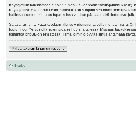
Käyttäjätiliin tallennetaan ainakin nimesi (jälkeenpäin "käyttäjätunnuksesi"),
Käyttäjätilisi "ysv-foorumi.com"-sivustolla on suojattu sen maan tietoturvalail
hallinnassamme. Kaikissa tapauksissa voit itse päättää mitkä tiedot ovat julki
Salasanasi on turvattu koodaamalla se yhdensuuntaisella menetelmällä. On kuit
foorumi.com"-sivustolla, joten pidä se huolella tallessa. Missään tapauksess
toimintoa phpBB-ohjelmistossa. Tämä toiminto pyytää sinua antamaan käyttäjä
Palaa takaisin kirjautumissivulle
Etusivu