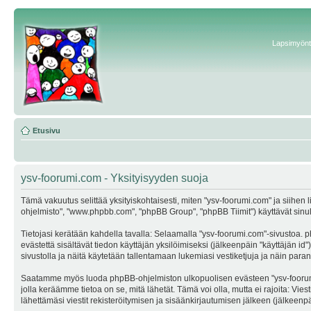
Lapsimyönte
Etusivu
ysv-foorumi.com - Yksityisyyden suoja
Tämä vakuutus selittää yksityiskohtaisesti, miten "ysv-foorumi.com" ja siihen li
ohjelmisto", "www.phpbb.com", "phpBB Group", "phpBB Tiimit") käyttävät sinulta 
Tietojasi kerätään kahdella tavalla: Selaamalla "ysv-foorumi.com"-sivustoa. ph
evästettä sisältävät tiedon käyttäjän yksilöimiseksi (jälkeenpäin "käyttäjän i
sivustolla ja näitä käytetään tallentamaan lukemiasi vestiketjuja ja näin par
Saatamme myös luoda phpBB-ohjelmiston ulkopuolisen evästeen "ysv-foorumi.co
jolla keräämme tietoa on se, mitä lähetät. Tämä voi olla, mutta ei rajoita: Vi
lähettämäsi viestit rekisteröitymisen ja sisäänkirjautumisen jälkeen (jälkeenpäi