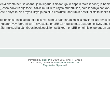
 henkilökohtainen salasana, jolla kirjaudut sisään (jälkeenpäin "salasanasi") ja hen
la, jossa palvelin sijaitsee. Kaikki muut tieto käyttäjätunnuksen, salasanan ja sähkö
sesti näkyvillä. Voit myös liittyä ja poistua keskustelufoorumin postituslistalta ko
enkin suositeltavaa, että et käytä samaa salasanaa kaikilla käyttämilläsi sivustoill
a kukaan "ysv-foorumi.com"-sivustolta, phpBB tai muu kolmas osapuoli ei kysy sinul
tunnuksesi ja sähköpostiosoitteesi, jonka jälkeen phpBB-ohjelmisto luo uuden sala
Povered by
phpPP
© 2000-2007 phpPP Group
Käännös, Lurttinen,
www.phpbbsuomi.com
Reputation System
©