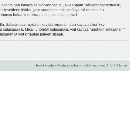
kilökohtainen toimiva sähköpostiosoite (jälkeenpäin "sähköpostiosoitteesi").
postiosoitteen lisäksi, joita vaadimme rekisteröityessä on meidän
ska tahansa haluat muokkaamalla omia asetuksiasi.
a. Salasanaasi voidaan käyttää kirjautumaan käyttäjätiliisi "ysv-
ta salasanaasi. Mikäli unohdat salasanasi. Voit käyttää "unohdin salasanani"
sanan ja voit kirjautua jälleen sisään.
Henkilökunta
•
Poista evästeet
• Kaikki ajat ovat UTC + 2 tuntia