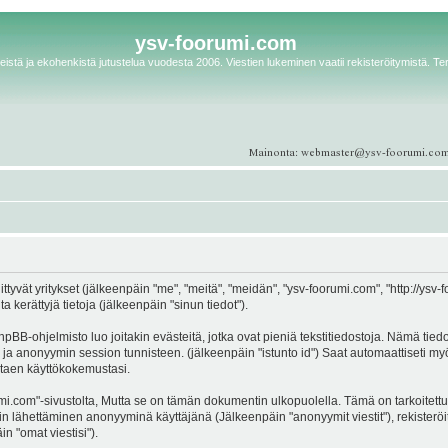
ysv-foorumi.com
istä ja ekohenkistä jutustelua vuodesta 2006. Viestien lukeminen vaatii rekisteröitymistä. Te
ittyvät yritykset (jälkeenpäin "me", "meitä", "meidän", "ysv-foorumi.com", "http://ys
kerättyjä tietoja (jälkeenpäin "sinun tiedot").
pBB-ohjelmisto luo joitakin evästeitä, jotka ovat pieniä tekstitiedostoja. Nämä tied
d") ja anonyymin session tunnisteen. (jälkeenpäin "istunto id") Saat automaattiseti 
antaen käyttökokemustasi.
m"-sivustolta, Mutta se on tämän dokumentin ulkopuolella. Tämä on tarkoitettu vai
estin lähettäminen anonyyminä käyttäjänä (Jälkeenpäin "anonyymit viestit"), rekister
n "omat viestisi").