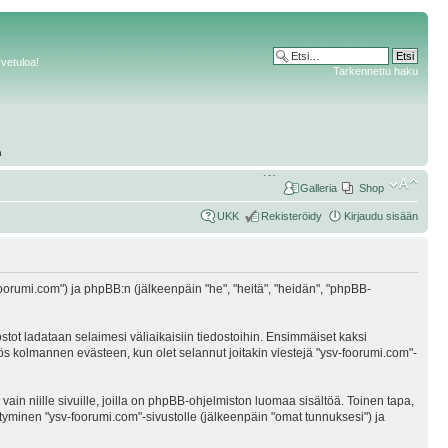
rvetuloa!
Tarkennettu haku
Galleria
Shop
UKK
Rekisteröidy
Kirjaudu sisään
v-foorumi.com") ja phpBB:n (jälkeenpäin "he", "heitä", "heidän", "phpBB-
ostot ladataan selaimesi väliaikaisiin tiedostoihin. Ensimmäiset kaksi
myös kolmannen evästeen, kun olet selannut joitakin viestejä "ysv-foorumi.com"-
n niille sivuille, joilla on phpBB-ohjelmiston luomaa sisältöä. Toinen tapa,
öityminen "ysv-foorumi.com"-sivustolle (jälkeenpäin "omat tunnuksesi") ja