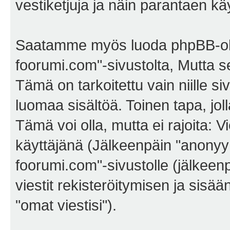
vestiketjuja ja näin parantaen k
Saatamme myös luoda phpBB-ohj
foorumi.com"-sivustolta, Mutta 
Tämä on tarkoitettu vain niille si
luomaa sisältöä. Toinen tapa, jol
Tämä voi olla, mutta ei rajoita:
käyttäjänä (Jälkeenpäin "anonyymi
foorumi.com"-sivustolle (jälkeen
viestit rekisteröitymisen ja sisä
"omat viestisi").