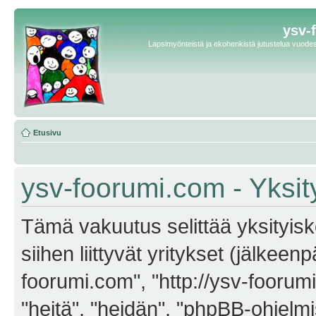
ysv-
Lapsimyönteistä ja ekohenkistä jutustelua vuodest
Etusivu
ysv-foorumi.com - Yksit
Tämä vakuutus selittää yksityisk
siihen liittyvät yritykset (jälkeen
foorumi.com", "http://ysv-foorum
"heitä", "heidän", "phpBB-ohjel