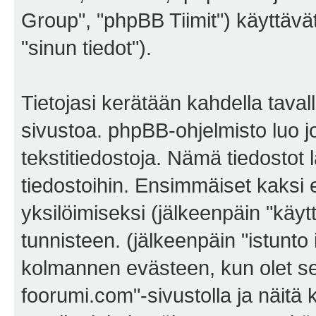
Group", "phpBB Tiimit") käyttävät 
"sinun tiedot").
Tietojasi kerätään kahdella tava
sivustoa. phpBB-ohjelmisto luo jo
tekstitiedostoja. Nämä tiedostot 
tiedostoihin. Ensimmäiset kaksi e
yksilöimiseksi (jälkeenpäin "käyt
tunnisteen. (jälkeenpäin "istunto
kolmannen evästeen, kun olet sel
foorumi.com"-sivustolla ja näitä