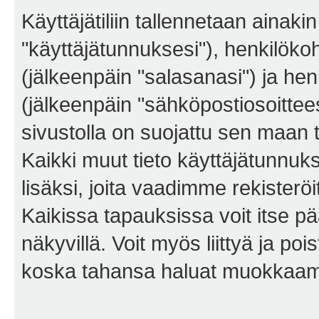
Käyttäjätiliin tallennetaan ainaki
"käyttäjätunnuksesi"), henkilökoh
(jälkeenpäin "salasanasi") ja he
(jälkeenpäin "sähköpostiosoittees
sivustolla on suojattu sen maan tie
Kaikki muut tieto käyttäjätunnuk
lisäksi, joita vaadimme rekiste
Kaikissa tapauksissa voit itse pää
näkyvillä. Voit myös liittyä ja po
koska tahansa haluat muokkaama