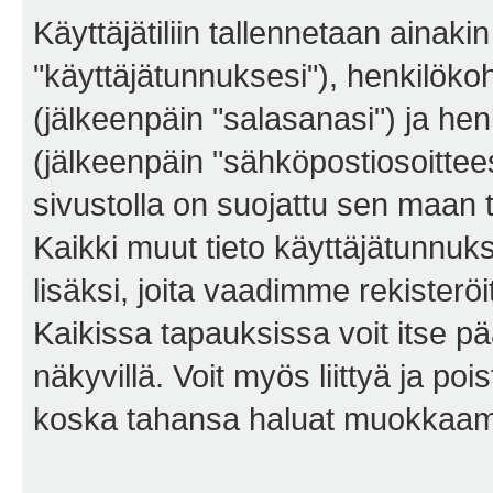
Käyttäjätiliin tallennetaan ainaki
"käyttäjätunnuksesi"), henkilökoh
(jälkeenpäin "salasanasi") ja he
(jälkeenpäin "sähköpostiosoittees
sivustolla on suojattu sen maan tie
Kaikki muut tieto käyttäjätunnuk
lisäksi, joita vaadimme rekiste
Kaikissa tapauksissa voit itse pää
näkyvillä. Voit myös liittyä ja po
koska tahansa haluat muokkaama