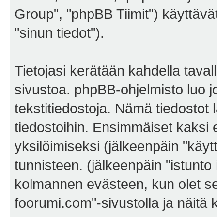
Group", "phpBB Tiimit") käyttävät 
"sinun tiedot").
Tietojasi kerätään kahdella tava
sivustoa. phpBB-ohjelmisto luo jo
tekstitiedostoja. Nämä tiedostot 
tiedostoihin. Ensimmäiset kaksi e
yksilöimiseksi (jälkeenpäin "käyt
tunnisteen. (jälkeenpäin "istunto
kolmannen evästeen, kun olet sel
foorumi.com"-sivustolla ja näitä