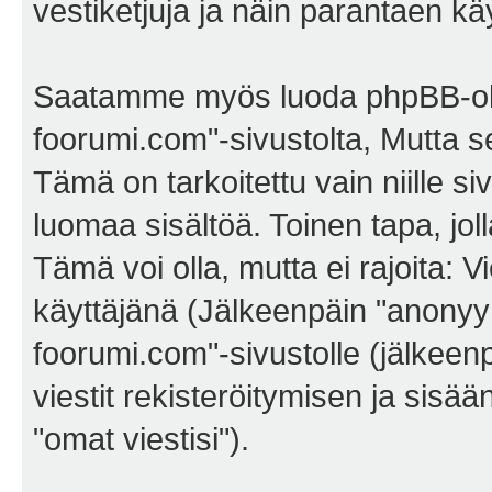
vestiketjuja ja näin parantaen k
Saatamme myös luoda phpBB-ohj
foorumi.com"-sivustolta, Mutta 
Tämä on tarkoitettu vain niille si
luomaa sisältöä. Toinen tapa, jol
Tämä voi olla, mutta ei rajoita:
käyttäjänä (Jälkeenpäin "anonyymi
foorumi.com"-sivustolle (jälkeen
viestit rekisteröitymisen ja sisä
"omat viestisi").