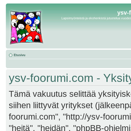
ysv-
Lapsimyönteistä ja ekohenkistä jutustelua vuodest
Etusivu
ysv-foorumi.com - Yksit
Tämä vakuutus selittää yksityisk
siihen liittyvät yritykset (jälkeen
foorumi.com", "http://ysv-foorum
"heitä", "heidän", "phpBB-ohjel