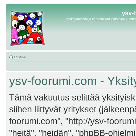
ysv-
Lapsimyönteistä ja ekohenkistä jutustelua vuodest
Etusivu
ysv-foorumi.com - Yksit
Tämä vakuutus selittää yksityisk
siihen liittyvät yritykset (jälkeen
foorumi.com", "http://ysv-foorum
"heitä", "heidän", "phpBB-ohjel