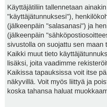
Käyttäjätiliin tallennetaan ainaki
"käyttäjätunnuksesi"), henkilökoh
(jälkeenpäin "salasanasi") ja he
(jälkeenpäin "sähköpostiosoittees
sivustolla on suojattu sen maan tie
Kaikki muut tieto käyttäjätunnuk
lisäksi, joita vaadimme rekiste
Kaikissa tapauksissa voit itse pää
näkyvillä. Voit myös liittyä ja po
koska tahansa haluat muokkaama