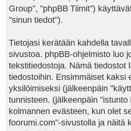
Group", "phpBB Tiimit") käyttävät 
"sinun tiedot").
Tietojasi kerätään kahdella tava
sivustoa. phpBB-ohjelmisto luo jo
tekstitiedostoja. Nämä tiedostot 
tiedostoihin. Ensimmäiset kaksi e
yksilöimiseksi (jälkeenpäin "käyt
tunnisteen. (jälkeenpäin "istunto
kolmannen evästeen, kun olet sel
foorumi.com"-sivustolla ja näitä