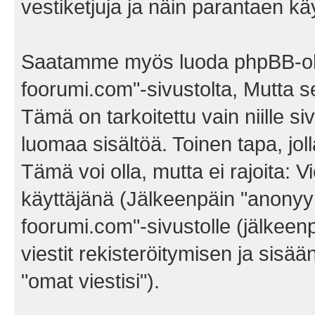
vestiketjuja ja näin parantaen k
Saatamme myös luoda phpBB-ohj
foorumi.com"-sivustolta, Mutta 
Tämä on tarkoitettu vain niille si
luomaa sisältöä. Toinen tapa, jol
Tämä voi olla, mutta ei rajoita:
käyttäjänä (Jälkeenpäin "anonyymi
foorumi.com"-sivustolle (jälkeen
viestit rekisteröitymisen ja sisä
"omat viestisi").