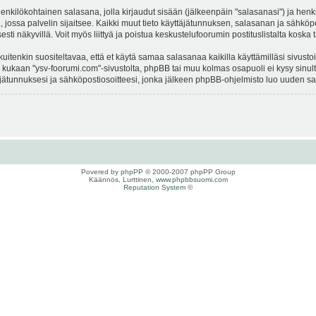
 henkilökohtainen salasana, jolla kirjaudut sisään (jälkeenpäin "salasanasi") ja hen
la, jossa palvelin sijaitsee. Kaikki muut tieto käyttäjätunnuksen, salasanan ja sähkö
sesti näkyvillä. Voit myös liittyä ja poistua keskustelufoorumin postituslistalta ko
enkin suositeltavaa, että et käytä samaa salasanaa kaikilla käyttämilläsi sivustoill
a kukaan "ysv-foorumi.com"-sivustolta, phpBB tai muu kolmas osapuoli ei kysy sinul
tunnuksesi ja sähköpostiosoitteesi, jonka jälkeen phpBB-ohjelmisto luo uuden sala
Povered by
phpPP
© 2000-2007 phpPP Group
Käännös, Lurttinen,
www.phpbbsuomi.com
Reputation System
©