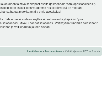
kilökohtainen toimiva sähköpostiosoite (jälkeenpäin "sähköpostiosoitteesi").
postiosoitteen lisäksi, joita vaadimme rekisteröityessä on meidän
ska tahansa haluat muokkaamalla omia asetuksiasi.
a. Salasanaasi voidaan käyttää kirjautumaan käyttäjätiliisi "ysv-
ta salasanaasi. Mikäli unohdat salasanasi. Voit käyttää "unohdin salasanani"
sanan ja voit kirjautua jälleen sisään.
Henkilökunta
•
Poista evästeet
• Kaikki ajat ovat UTC + 2 tuntia