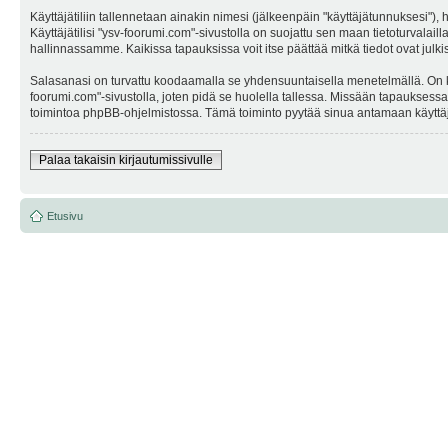
Käyttäjätiliin tallennetaan ainakin nimesi (jälkeenpäin "käyttäjätunnuksesi"),
Käyttäjätilisi "ysv-foorumi.com"-sivustolla on suojattu sen maan tietoturvalail
hallinnassamme. Kaikissa tapauksissa voit itse päättää mitkä tiedot ovat julki
Salasanasi on turvattu koodaamalla se yhdensuuntaisella menetelmällä. On kuit
foorumi.com"-sivustolla, joten pidä se huolella tallessa. Missään tapauksess
toimintoa phpBB-ohjelmistossa. Tämä toiminto pyytää sinua antamaan käyttäjä
Palaa takaisin kirjautumissivulle
Etusivu