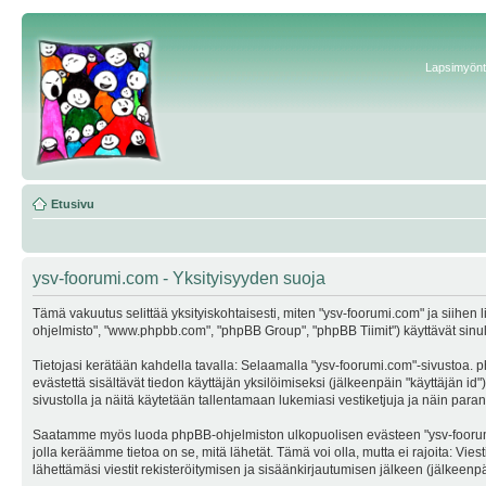
Lapsimyönte
Etusivu
ysv-foorumi.com - Yksityisyyden suoja
Tämä vakuutus selittää yksityiskohtaisesti, miten "ysv-foorumi.com" ja siihen li
ohjelmisto", "www.phpbb.com", "phpBB Group", "phpBB Tiimit") käyttävät sinulta 
Tietojasi kerätään kahdella tavalla: Selaamalla "ysv-foorumi.com"-sivustoa. ph
evästettä sisältävät tiedon käyttäjän yksilöimiseksi (jälkeenpäin "käyttäjän i
sivustolla ja näitä käytetään tallentamaan lukemiasi vestiketjuja ja näin par
Saatamme myös luoda phpBB-ohjelmiston ulkopuolisen evästeen "ysv-foorumi.co
jolla keräämme tietoa on se, mitä lähetät. Tämä voi olla, mutta ei rajoita: Vi
lähettämäsi viestit rekisteröitymisen ja sisäänkirjautumisen jälkeen (jälkeenpäi