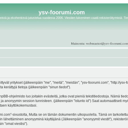
ysv-foorumi.com
istä ja ekohenkistä jutustelua vuodesta 2006. Viestien lukeminen vaatii rekisteröitymistä. Te
ittyvät yritykset (jälkeenpäin "me", "meitä", "meidän", "ysv-foorumi.com", "http://ys
kerättyjä tietoja (jälkeenpäin "sinun tiedot").
pBB-ohjelmisto luo joitakin evästeitä, jotka ovat pieniä tekstitiedostoja. Nämä tied
d") ja anonyymin session tunnisteen. (jälkeenpäin "istunto id") Saat automaattiseti 
antaen käyttökokemustasi.
m"-sivustolta, Mutta se on tämän dokumentin ulkopuolella. Tämä on tarkoitettu vai
estin lähettäminen anonyyminä käyttäjänä (Jälkeenpäin "anonyymit viestit"), rekister
n "omat viestisi").