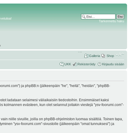
rvetuloa!
Tarkennettu haku
Galleria
Shop
UKK
Rekisteröidy
Kirjaudu sisään
v-foorumi.com") ja phpBB:n (jälkeenpäin "he", "heitä", "heidän", "phpBB-
ostot ladataan selaimesi väliaikaisiin tiedostoihin. Ensimmäiset kaksi
myös kolmannen evästeen, kun olet selannut joitakin viestejä "ysv-foorumi.com"-
n niille sivuille, joilla on phpBB-ohjelmiston luomaa sisältöä. Toinen tapa,
öityminen "ysv-foorumi.com"-sivustolle (jälkeenpäin "omat tunnuksesi") ja