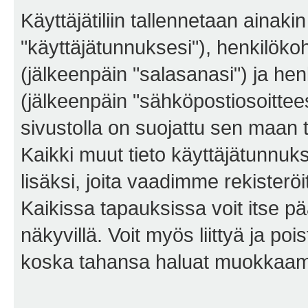
Käyttäjätiliin tallennetaan ainaki
"käyttäjätunnuksesi"), henkilökoh
(jälkeenpäin "salasanasi") ja he
(jälkeenpäin "sähköpostiosoittees
sivustolla on suojattu sen maan tie
Kaikki muut tieto käyttäjätunnuk
lisäksi, joita vaadimme rekiste
Kaikissa tapauksissa voit itse pää
näkyvillä. Voit myös liittyä ja po
koska tahansa haluat muokkaama