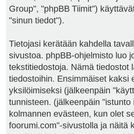
Group", "phpBB Tiimit") käyttävät 
"sinun tiedot").
Tietojasi kerätään kahdella tava
sivustoa. phpBB-ohjelmisto luo jo
tekstitiedostoja. Nämä tiedostot 
tiedostoihin. Ensimmäiset kaksi e
yksilöimiseksi (jälkeenpäin "käyt
tunnisteen. (jälkeenpäin "istunto
kolmannen evästeen, kun olet sel
foorumi.com"-sivustolla ja näitä