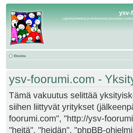
ysv-
Lapsimyönteistä ja ekohenkistä jutustelua vuodest
Etusivu
ysv-foorumi.com - Yksit
Tämä vakuutus selittää yksityisk
siihen liittyvät yritykset (jälkeen
foorumi.com", "http://ysv-foorum
"heitä", "heidän", "phpBB-ohjel