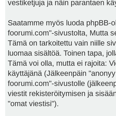
vestiketjuja ja näin parantaen k
Saatamme myös luoda phpBB-ohj
foorumi.com"-sivustolta, Mutta 
Tämä on tarkoitettu vain niille si
luomaa sisältöä. Toinen tapa, jol
Tämä voi olla, mutta ei rajoita:
käyttäjänä (Jälkeenpäin "anonyymi
foorumi.com"-sivustolle (jälkeen
viestit rekisteröitymisen ja sisä
"omat viestisi").