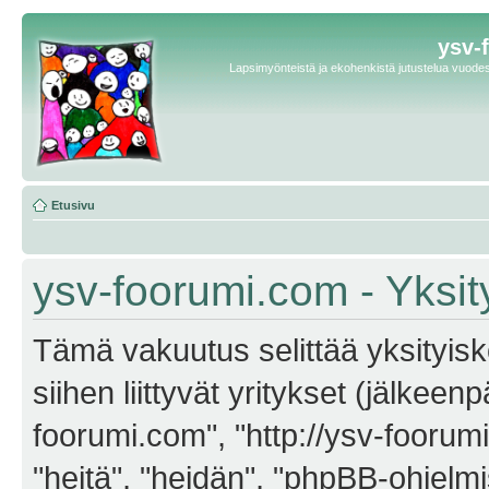
ysv-
Lapsimyönteistä ja ekohenkistä jutustelua vuodest
Etusivu
ysv-foorumi.com - Yksit
Tämä vakuutus selittää yksityisk
siihen liittyvät yritykset (jälkeen
foorumi.com", "http://ysv-foorum
"heitä", "heidän", "phpBB-ohjel