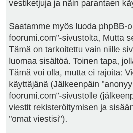
vestiketjuja ja näin parantaen k
Saatamme myös luoda phpBB-ohj
foorumi.com"-sivustolta, Mutta 
Tämä on tarkoitettu vain niille si
luomaa sisältöä. Toinen tapa, jol
Tämä voi olla, mutta ei rajoita:
käyttäjänä (Jälkeenpäin "anonyymi
foorumi.com"-sivustolle (jälkeen
viestit rekisteröitymisen ja sisä
"omat viestisi").