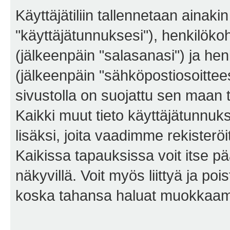
Käyttäjätiliin tallennetaan ainaki
"käyttäjätunnuksesi"), henkilökoh
(jälkeenpäin "salasanasi") ja he
(jälkeenpäin "sähköpostiosoittees
sivustolla on suojattu sen maan tie
Kaikki muut tieto käyttäjätunnuk
lisäksi, joita vaadimme rekiste
Kaikissa tapauksissa voit itse pää
näkyvillä. Voit myös liittyä ja po
koska tahansa haluat muokkaama