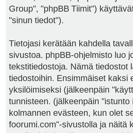
Group", "phpBB Tiimit") käyttävät 
"sinun tiedot").
Tietojasi kerätään kahdella tava
sivustoa. phpBB-ohjelmisto luo jo
tekstitiedostoja. Nämä tiedostot 
tiedostoihin. Ensimmäiset kaksi e
yksilöimiseksi (jälkeenpäin "käyt
tunnisteen. (jälkeenpäin "istunto
kolmannen evästeen, kun olet sel
foorumi.com"-sivustolla ja näitä