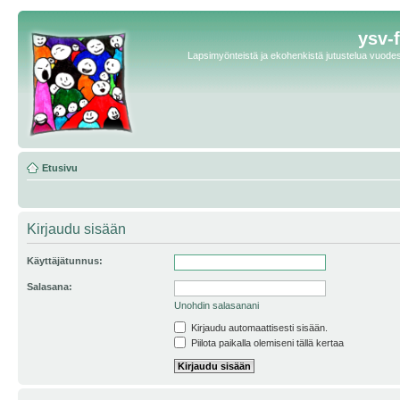
ysv-
Lapsimyönteistä ja ekohenkistä jutustelua vuodest
Etusivu
Kirjaudu sisään
Käyttäjätunnus:
Salasana:
Unohdin salasanani
Kirjaudu automaattisesti sisään.
Piilota paikalla olemiseni tällä kertaa