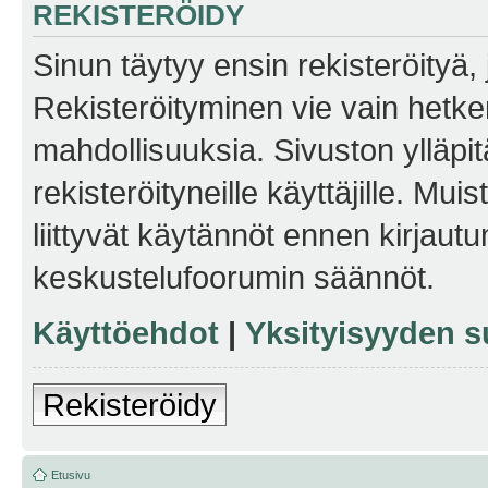
REKISTERÖIDY
Sinun täytyy ensin rekisteröityä, j
Rekisteröityminen vie vain hetken
mahdollisuuksia. Sivuston ylläpit
rekisteröityneille käyttäjille. Mu
liittyvät käytännöt ennen kirjau
keskustelufoorumin säännöt.
Käyttöehdot
|
Yksityisyyden s
Rekisteröidy
Etusivu