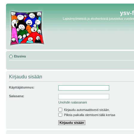
ysv-
Lapsimyönteistä ja ekohenkistä jutustelua vuodest
Etusivu
Kirjaudu sisään
Käyttäjätunnus:
Salasana:
Unohdin salasanani
Kirjaudu automaattisesti sisään.
Piilota paikalla olemiseni tällä kertaa