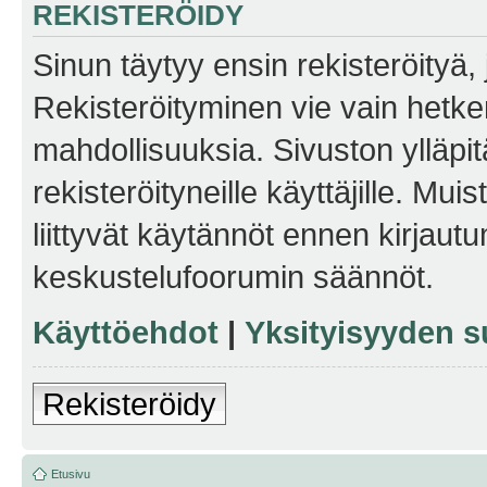
REKISTERÖIDY
Sinun täytyy ensin rekisteröityä, j
Rekisteröityminen vie vain hetken
mahdollisuuksia. Sivuston ylläpit
rekisteröityneille käyttäjille. Mu
liittyvät käytännöt ennen kirjau
keskustelufoorumin säännöt.
Käyttöehdot
|
Yksityisyyden s
Rekisteröidy
Etusivu