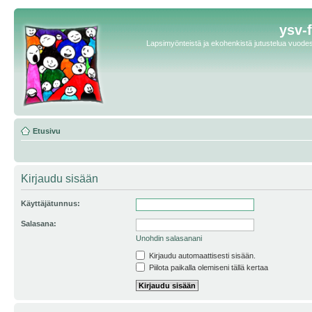
ysv-
Lapsimyönteistä ja ekohenkistä jutustelua vuodest
Etusivu
Kirjaudu sisään
Käyttäjätunnus:
Salasana:
Unohdin salasanani
Kirjaudu automaattisesti sisään.
Piilota paikalla olemiseni tällä kertaa