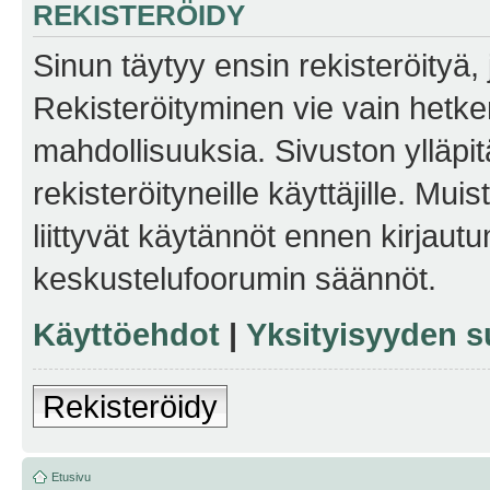
REKISTERÖIDY
Sinun täytyy ensin rekisteröityä, j
Rekisteröityminen vie vain hetken
mahdollisuuksia. Sivuston ylläpit
rekisteröityneille käyttäjille. Mu
liittyvät käytännöt ennen kirjau
keskustelufoorumin säännöt.
Käyttöehdot
|
Yksityisyyden s
Rekisteröidy
Etusivu