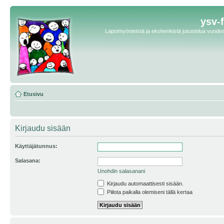
ysv-
Lapsimyönteistä ja ekohenkistä jutustelua vuodest
Etusivu
Kirjaudu sisään
Käyttäjätunnus:
Salasana:
Unohdin salasanani
Kirjaudu automaattisesti sisään.
Piilota paikalla olemiseni tällä kertaa