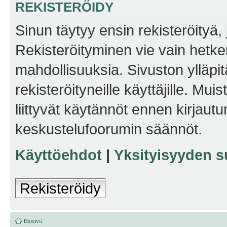
REKISTERÖIDY
Sinun täytyy ensin rekisteröityä, j
Rekisteröityminen vie vain hetken
mahdollisuuksia. Sivuston ylläpit
rekisteröityneille käyttäjille. Mu
liittyvät käytännöt ennen kirjau
keskustelufoorumin säännöt.
Käyttöehdot
|
Yksityisyyden s
Rekisteröidy
Etusivu