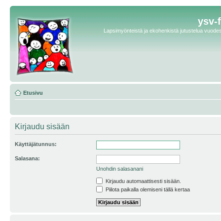
ysv-
Lapsimyönteistä ja ekohenkistä jutustelua vuodest
Etusivu
Kirjaudu sisään
Käyttäjätunnus:
Salasana:
Unohdin salasanani
Kirjaudu automaattisesti sisään.
Piilota paikalla olemiseni tällä kertaa