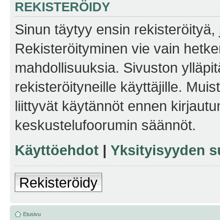
REKISTERÖIDY
Sinun täytyy ensin rekisteröityä, j
Rekisteröityminen vie vain hetken
mahdollisuuksia. Sivuston ylläpit
rekisteröityneille käyttäjille. Mu
liittyvät käytännöt ennen kirjau
keskustelufoorumin säännöt.
Käyttöehdot
|
Yksityisyyden s
Rekisteröidy
Etusivu