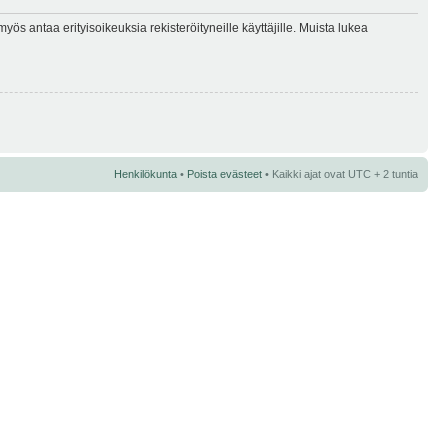
myös antaa erityisoikeuksia rekisteröityneille käyttäjille. Muista lukea
Henkilökunta
•
Poista evästeet
• Kaikki ajat ovat UTC + 2 tuntia