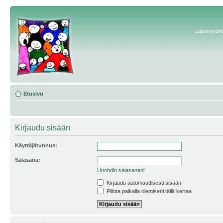
Lapsimyönte
Etusivu
Kirjaudu sisään
Käyttäjätunnus:
Salasana:
Unohdin salasanani
Kirjaudu automaattisesti sisään.
Piilota paikalla olemiseni tällä kertaa