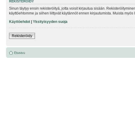
REKISTERÖIDY
Sinun täytyy ensin rekisteröityä, jotta voisit kirjautua sisään. Rekisteröitymin
käyttöehtomme ja siihen liittyvät käytännöt ennen kirjautumista. Muista myös
Käyttöehdot
|
Yksityisyyden suoja
Rekisteröidy
Etusivu