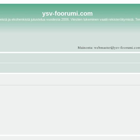
ysv-foorumi.com
istä ja ekohenkistä jutustelua vuodesta 2006. Viestien lukeminen vaatii rekisteröitymistä. Te