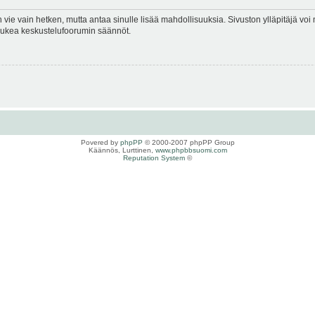
en vie vain hetken, mutta antaa sinulle lisää mahdollisuuksia. Sivuston ylläpitäjä voi 
 lukea keskustelufoorumin säännöt.
Povered by
phpPP
© 2000-2007 phpPP Group
Käännös, Lurttinen,
www.phpbbsuomi.com
Reputation System
©