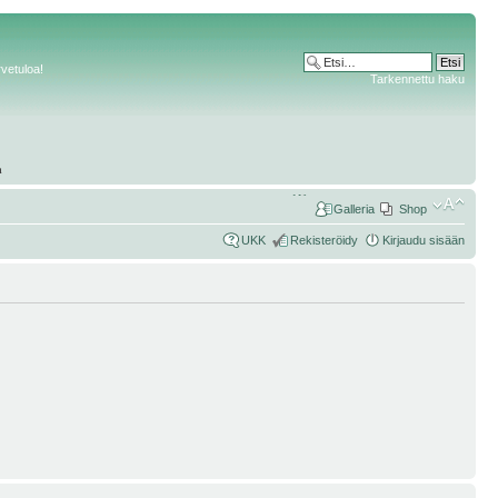
rvetuloa!
Tarkennettu haku
Galleria
Shop
UKK
Rekisteröidy
Kirjaudu sisään