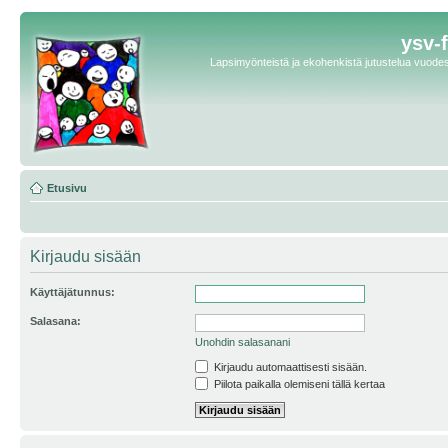
ysv-
Lapsimyönteistä ja ekohenkistä jutustelua vuodest
Etusivu
Kirjaudu sisään
Käyttäjätunnus:
Salasana:
Unohdin salasanani
Kirjaudu automaattisesti sisään.
Piilota paikalla olemiseni tällä kertaa