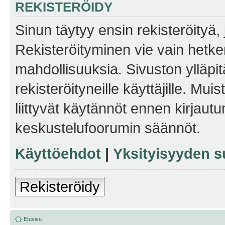
REKISTERÖIDY
Sinun täytyy ensin rekisteröityä, j
Rekisteröityminen vie vain hetken
mahdollisuuksia. Sivuston ylläpit
rekisteröityneille käyttäjille. Mu
liittyvät käytännöt ennen kirjau
keskustelufoorumin säännöt.
Käyttöehdot
|
Yksityisyyden s
Rekisteröidy
Etusivu