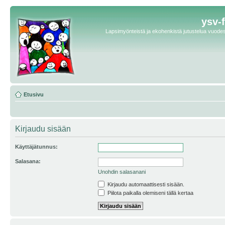
ysv-
Lapsimyönteistä ja ekohenkistä jutustelua vuodest
Etusivu
Kirjaudu sisään
Käyttäjätunnus:
Salasana:
Unohdin salasanani
Kirjaudu automaattisesti sisään.
Piilota paikalla olemiseni tällä kertaa