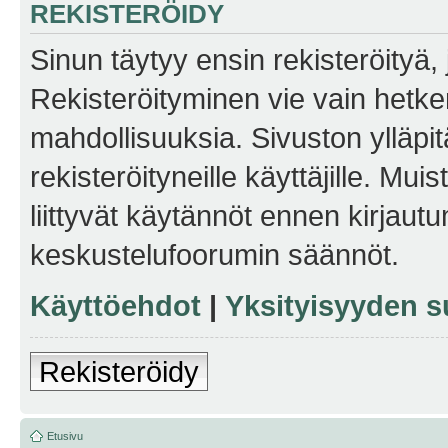
REKISTERÖIDY
Sinun täytyy ensin rekisteröityä, j
Rekisteröityminen vie vain hetken
mahdollisuuksia. Sivuston ylläpit
rekisteröityneille käyttäjille. Mu
liittyvät käytännöt ennen kirjau
keskustelufoorumin säännöt.
Käyttöehdot
|
Yksityisyyden s
Rekisteröidy
Etusivu