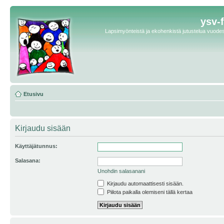
ysv-
Lapsimyönteistä ja ekohenkistä jutustelua vuodest
Etusivu
Kirjaudu sisään
Käyttäjätunnus:
Salasana:
Unohdin salasanani
Kirjaudu automaattisesti sisään.
Piilota paikalla olemiseni tällä kertaa