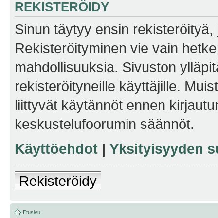
REKISTERÖIDY
Sinun täytyy ensin rekisteröityä, j
Rekisteröityminen vie vain hetken
mahdollisuuksia. Sivuston ylläpit
rekisteröityneille käyttäjille. Mu
liittyvät käytännöt ennen kirjau
keskustelufoorumin säännöt.
Käyttöehdot
|
Yksityisyyden s
Rekisteröidy
Etusivu