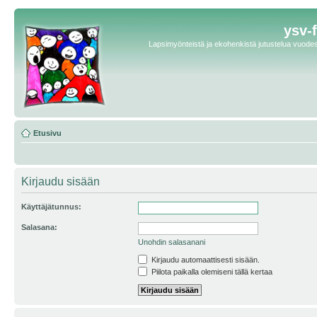
ysv-
Lapsimyönteistä ja ekohenkistä jutustelua vuodest
Etusivu
Kirjaudu sisään
Käyttäjätunnus:
Salasana:
Unohdin salasanani
Kirjaudu automaattisesti sisään.
Piilota paikalla olemiseni tällä kertaa