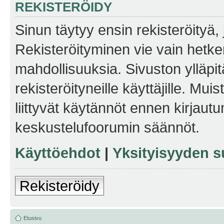
REKISTERÖIDY
Sinun täytyy ensin rekisteröityä, j
Rekisteröityminen vie vain hetken
mahdollisuuksia. Sivuston ylläpit
rekisteröityneille käyttäjille. Mu
liittyvät käytännöt ennen kirjau
keskustelufoorumin säännöt.
Käyttöehdot
|
Yksityisyyden s
Rekisteröidy
Etusivu