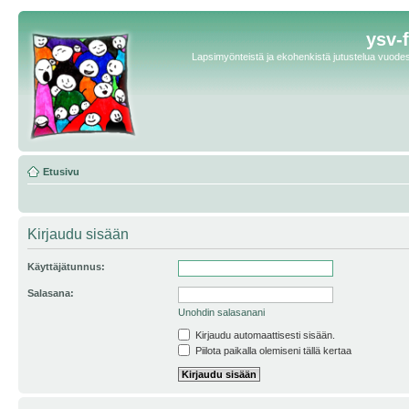
ysv-
Lapsimyönteistä ja ekohenkistä jutustelua vuodest
Etusivu
Kirjaudu sisään
Käyttäjätunnus:
Salasana:
Unohdin salasanani
Kirjaudu automaattisesti sisään.
Piilota paikalla olemiseni tällä kertaa