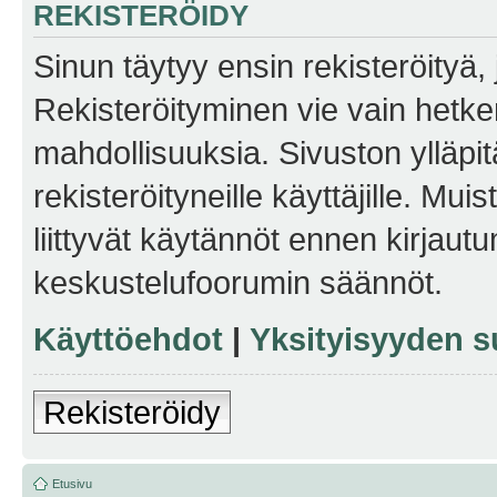
REKISTERÖIDY
Sinun täytyy ensin rekisteröityä, j
Rekisteröityminen vie vain hetken
mahdollisuuksia. Sivuston ylläpit
rekisteröityneille käyttäjille. Mu
liittyvät käytännöt ennen kirjau
keskustelufoorumin säännöt.
Käyttöehdot
|
Yksityisyyden s
Rekisteröidy
Etusivu