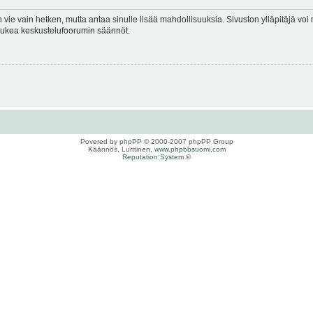
en vie vain hetken, mutta antaa sinulle lisää mahdollisuuksia. Sivuston ylläpitäjä voi 
 lukea keskustelufoorumin säännöt.
Povered by
phpPP
© 2000-2007 phpPP Group
Käännös, Lurttinen,
www.phpbbsuomi.com
Reputation System
©