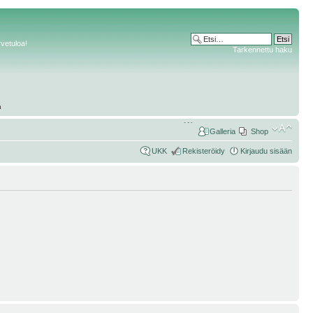
rvetuloa!
Tarkennettu haku
Galleria
Shop
UKK
Rekisteröidy
Kirjaudu sisään