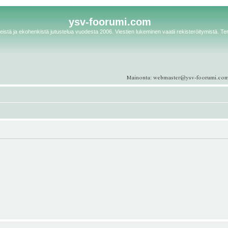
ysv-foorumi.com
istä ja ekohenkistä jutustelua vuodesta 2006. Viestien lukeminen vaatii rekisteröitymistä. Te