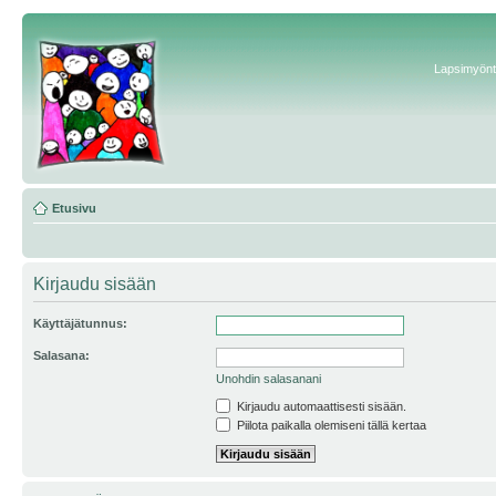
Lapsimyönte
Etusivu
Kirjaudu sisään
Käyttäjätunnus:
Salasana:
Unohdin salasanani
Kirjaudu automaattisesti sisään.
Piilota paikalla olemiseni tällä kertaa