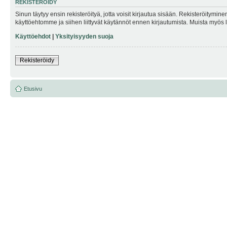
REKISTERÖIDY
Sinun täytyy ensin rekisteröityä, jotta voisit kirjautua sisään. Rekisteröitymin
käyttöehtomme ja siihen liittyvät käytännöt ennen kirjautumista. Muista myös
Käyttöehdot
|
Yksityisyyden suoja
Rekisteröidy
Etusivu