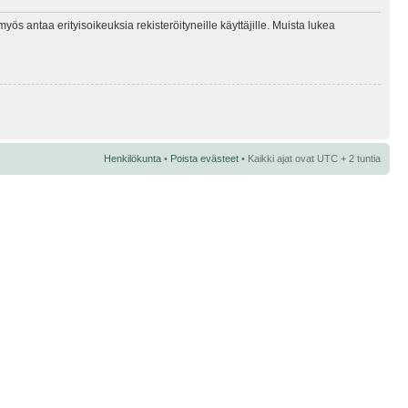
myös antaa erityisoikeuksia rekisteröityneille käyttäjille. Muista lukea
Henkilökunta
•
Poista evästeet
• Kaikki ajat ovat UTC + 2 tuntia