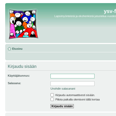
ysv-
Lapsimyönteistä ja ekohenkistä jutustelua vuodest
Etusivu
Kirjaudu sisään
Käyttäjätunnus:
Salasana:
Unohdin salasanani
Kirjaudu automaattisesti sisään.
Piilota paikalla olemiseni tällä kertaa