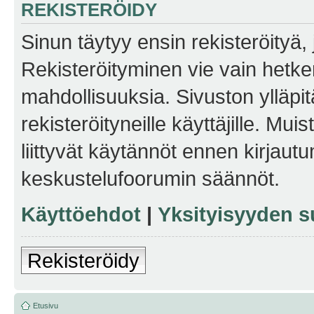
REKISTERÖIDY
Sinun täytyy ensin rekisteröityä, j
Rekisteröityminen vie vain hetken
mahdollisuuksia. Sivuston ylläpit
rekisteröityneille käyttäjille. Mu
liittyvät käytännöt ennen kirjau
keskustelufoorumin säännöt.
Käyttöehdot
|
Yksityisyyden s
Rekisteröidy
Etusivu